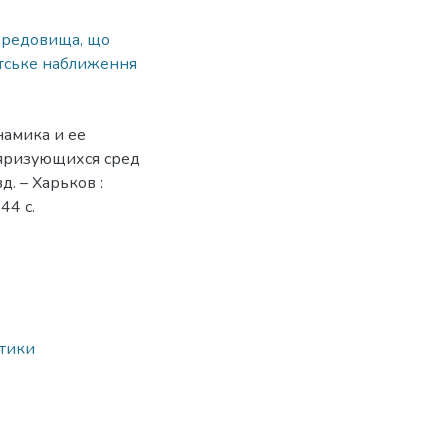
ередовища, що
стське наближення
намика и ее
яризующихся сред
зд. – Харьков :
44 с.
атики