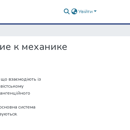
Увійти
ие к механике
 що взаємодіють із
вістському
тангенційного
основна система
зуються.