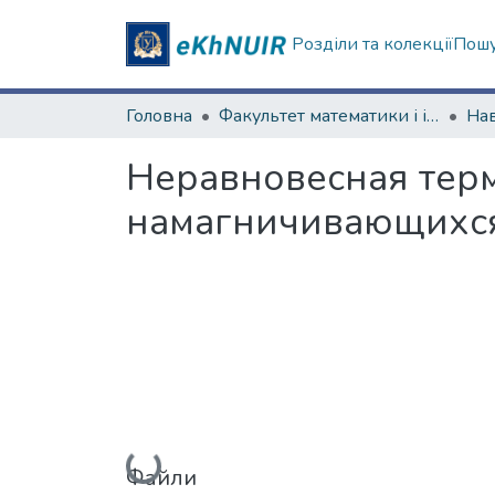
Розділи та колекції
Пошу
Головна
Факультет математики і інформатики
Неравновесная тер
намагничивающихся
Вантажиться...
Файли