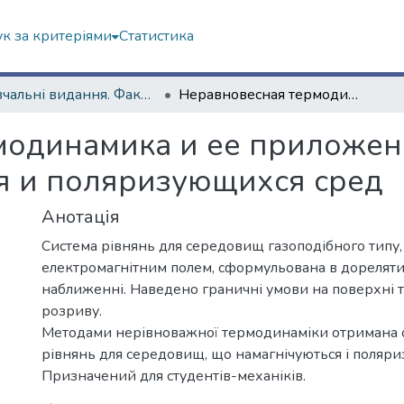
к за критеріями
Статистика
Навчальні видання. Факультет математики і інформатики
Неравновесная термодинамика и ее приложение к механике намагничивающихся и поляризующихся сред
модинамика и ее приложен
 и поляризующихся сред
Анотація
Система рівнянь для середовищ газоподібного типу,
електромагнітним полем, сформульована в дореляти
наближенні. Наведено граничні умови на поверхні 
розриву.
Методами нерівноважної термодинаміки отримана 
рівнянь для середовищ, що намагнічуються і поляри
Призначений для студентів-механіків.