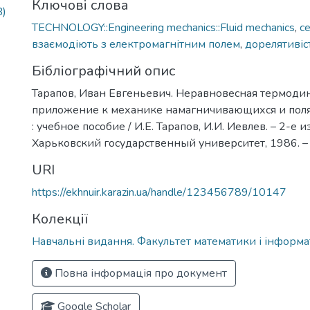
Ключові слова
B)
TECHNOLOGY::Engineering mechanics::Fluid mechanics
,
с
взаємодіють з електромагнітним полем
,
дорелятиві
Бібліографічний опис
Тарапов, Иван Евгеньевич. Неравновесная термоди
приложение к механике намагничивающихся и пол
: учебное пособие / И.Е. Тарапов, И.И. Иевлев. – 2-е и
Харьковский государственный университет, 1986. – 
URI
https://ekhnuir.karazin.ua/handle/123456789/10147
Колекції
Навчальні видання. Факультет математики і інформ
Повна інформація про документ
Google Scholar