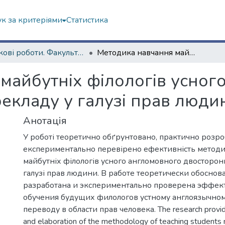
к за критеріями
Статистика
Наукові роботи. Факультет іноземних мов
Методика навчання майбутніх філологів усного англомовного двостороннього перекладу у галузі прав людини
майбутніх філологів усног
екладу у галузі прав люди
Анотація
У роботі теоретично обґрунтовано, практично розро
експериментально перевірено ефективність метод
майбутніх філологів усного англомовного двосторон
галузі прав людини. В работе теоретически обоснов
разработана и экспериментально проверена эффек
обучения будущих филологов устному англоязычно
переводу в области прав человека. The research provid
and elaboration of the methodology of teaching students m