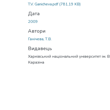
T.V. Ganicheva.pdf
(781,19 KB)
Дата
2009
Автори
Ганічева, Т.В.
Видавець
Харкiвський нацiональний унiверситет iм. В
Каразiна