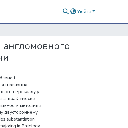
Увійти
о англомовного
ни
блено і
ики навчання
нього перекладу у
ана, практически
тивность методики
му двустороннему
es substantiation
ajoring in Philology