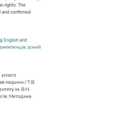
n rights. The
d and confirmed
ng English and
омпетенція
,
усний
 усного
в людини / Т.В.
итету iм. В.Н.
огія. Методика