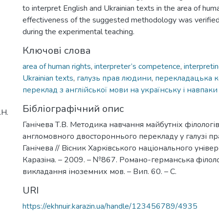
to interpret English and Ukrainian texts in the area of huma
effectiveness of the suggested methodology was verifie
during the experimental teaching.
Ключові слова
area of human rights
,
interpreter’s competence
,
interpreti
Ukrainian texts
,
галузь прав людини
,
перекладацька к
переклад з англійської мови на українську і навпаки
Бібліографічний опис
.Н.
Ганічева Т.В. Методика навчання майбутніх філологів
англомовного двостороннього перекладу у галузі пра
Ганічева // Вiсник Харкiвського нацiонального унiверс
Каразiна. – 2009. – №867. Романо-германська філол
викладання іноземних мов. – Вип. 60. – С.
URI
https://ekhnuir.karazin.ua/handle/123456789/4935