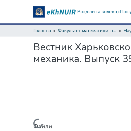
Розділи та колекції
Пошу
Головна
Факультет математики і інформатики
Вестник Харьковско
механика. Выпуск 3
Вантажиться...
Файли