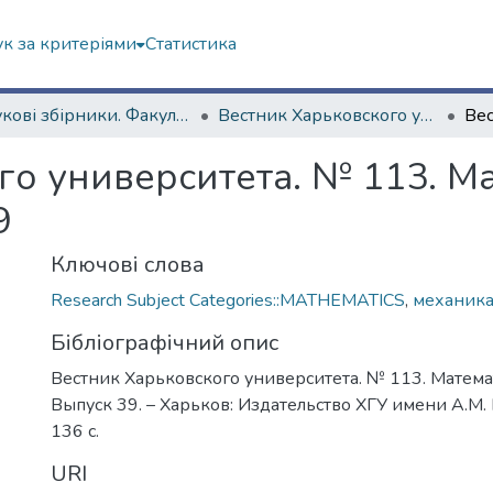
к за критеріями
Статистика
Наукові збірники. Факультет математики і інформатики
Вестник Харьковского университета. Сер. Механико-математическая
го университета. № 113. М
9
Ключові слова
Research Subject Categories::MATHEMATICS
,
механик
Бібліографічний опис
Вестник Харьковского университета. № 113. Матема
Выпуск 39. – Харьков: Издательство ХГУ имени А.М. 
136 с.
URI