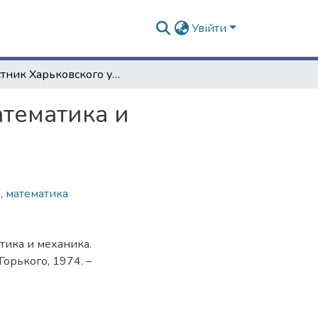
Увійти
Вестник Харьковского университета. № 113. Математика и механика. Выпуск 39
атематика и
а
,
математика
тика и механика.
Горького, 1974. –