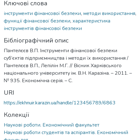
Ключові слова
інструменти фінансової безпеки
,
методи використання
,
функції фінансової безпеки
,
характеристика
інструментів фінансової безпеки
Бібліографічний опис
Пантелєєв В.П. Інструменти фінансової безпеки
суб’єктів підприємництва і методи їх використання /
Пантелєєв В.П., Лепілін М.Г. // Вiсник Харкiвського
нацiонального унiверситету iм. В.Н. Каразiна. – 2011. –
№ 935. Економічна серія. – С.
URI
https://ekhnuir.karazin.ua/handle/123456789/6863
Колекції
Наукові роботи. Економічний факультет
Наукові роботи студентів та аспірантів. Економічний
факультет