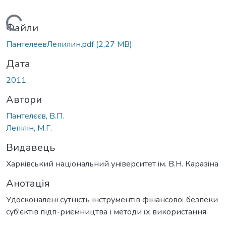
Вантажиться...
Файли
ПантелеевЛепилин.pdf
(2,27 MB)
Дата
2011
Автори
Пантелєєв, В.П.
Лепілін, М.Г.
Видавець
Харкiвський нацiональний унiверситет iм. В.Н. Каразiна
Анотація
Удосконалені сутність інструментів фінансової безпеки
суб'єктів підп-риємництва і методи їх використання.