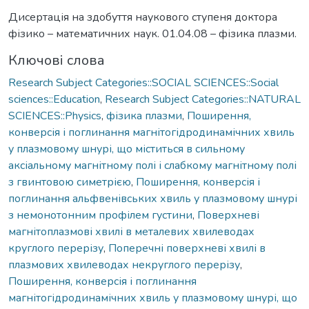
Дисертація на здобуття наукового ступеня доктора
фізико – математичних наук. 01.04.08 – фізика плазми.
Ключові слова
Research Subject Categories::SOCIAL SCIENCES::Social
sciences::Education
,
Research Subject Categories::NATURAL
SCIENCES::Physics
,
фізика плазми
,
Поширення,
конверсія і поглинання магнітогідродинамічних хвиль
у плазмовому шнурі, що міститься в сильному
аксіальному магнітному полі і слабкому магнітному полі
з гвинтовою симетрією
,
Поширення, конверсія і
поглинання альфвенівських хвиль у плазмовому шнурі
з немонотонним профілем густини
,
Поверхневі
магнітоплазмові хвилі в металевих хвилеводах
круглого перерізу
,
Поперечні поверхневі хвилі в
плазмових хвилеводах некруглого перерізу
,
Поширення, конверсія і поглинання
магнітогідродинамічних хвиль у плазмовому шнурі, що