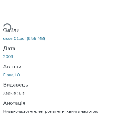
ажиться...
Файли
disser01.pdf
(8,86 MB)
Дата
2003
Автори
Гірка, І.О.
Видавець
Харків : Б.в.
Анотація
Низькочастотні електромагнітні хвилі з частотою