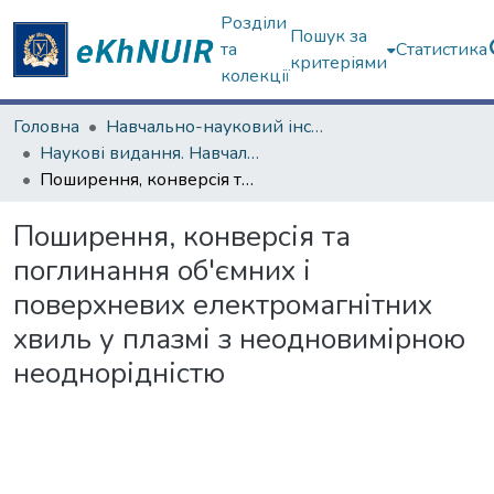
Розділи
Пошук за
та
Статистика
критеріями
колекції
Головна
Навчально-науковий інститут "Фізико-технічний факультет"
Наукові видання. Навчально-науковий інститут "Фізико-технічний факультет"
Поширення, конверсія та поглинання об'ємних і поверхневих електромагнітних хвиль у плазмі з неодновимірною неоднорідністю
Поширення, конверсія та
поглинання об'ємних і
поверхневих електромагнітних
хвиль у плазмі з неодновимірною
неоднорідністю