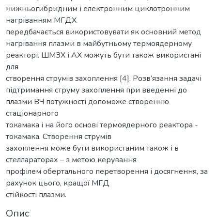
нижньогибридним і електронним циклотронним
нагріванням МГДХ
передбачається використовувати як основний метод
нагрівання плазми в майбутньому термоядерному
реакторі. ШМЗХ і АХ можуть бути також використані
для
створення струмів захоплення [4]. Розв’язання задачі
підтримання струму захоплення при введенні до
плазми ВЧ потужності допоможе створенню
стаціонарного
токамака і на його основі термоядерного реактора -
токамака. Створення струмів
захоплення може бути використаним також і в
стеллараторах – з метою керування
профілем обертального перетворення і досягнення, за
рахунок цього, кращої МГД
стійкості плазми.
Опис