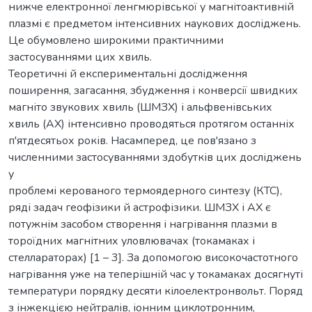
нижче електронної ленгмюрівської у магнітоактивній
плазмі є предметом інтенсивних наукових досліджень.
Це обумовлено широкими практичними
застосуваннями цих хвиль.
Теоретичні й експериментальні дослідження
поширення, загасання, збудження і конверсії швидких
магніто звукових хвиль (ШМЗХ) і альфвенівських
хвиль (АХ) інтенсивно проводяться протягом останніх
п'ятдесятьох років. Насамперед, це пов'язано з
численними застосуваннями здобутків цих досліджень
у
проблемі керованого термоядерного синтезу (КТС),
ряді задач геофізики й астрофізики. ШМЗХ і АХ є
потужнім засобом створення і нагрівання плазми в
тороїдних магнітних уловлювачах (токамаках і
стеллараторах) [1 – 3]. За допомогою високочастотного
нагрівання уже на теперішній час у токамаках досягнуті
температури порядку десяти кілоелектронвольт. Поряд
з інжекцією нейтралів, іонним циклотронним,