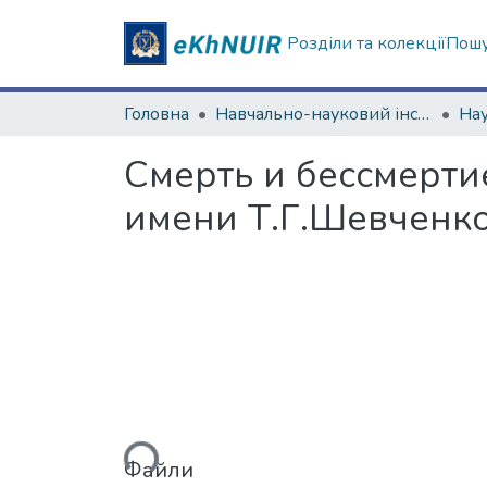
Розділи та колекції
Пошу
Головна
Навчально-науковий інститут соціології та медіакомунікацій
Смерть и бессмерти
имени Т.Г.Шевченк
Вантажиться...
Файли