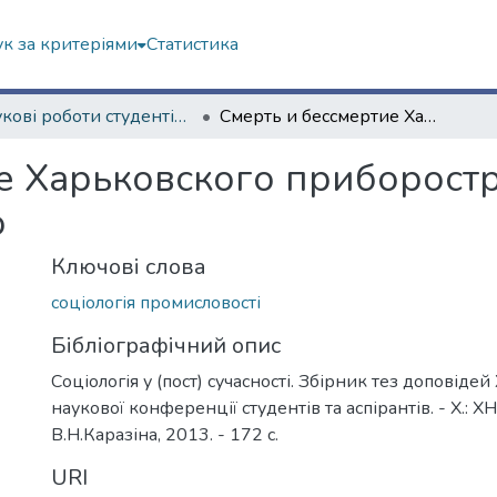
к за критеріями
Статистика
Наукові роботи студентів та аспірантів. Навчально-науковий інститут соціології та медіакомунікацій
Смерть и бессмертие Харьковского приборостроительного завода имени Т.Г.Шевченко
е Харьковского приборост
о
Ключові слова
соціологія промисловості
Бібліографічний опис
Соціологія у (пост) сучасності. Збірник тез доповіде
наукової конференції студентів та аспірантів. - Х.: ХН
В.Н.Каразіна, 2013. - 172 с.
URI