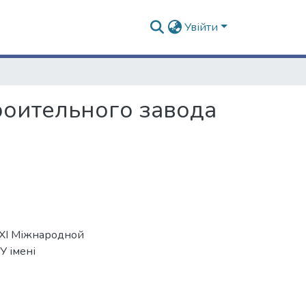
Увійти
роительного завода
й XI Міжнародной
У імені