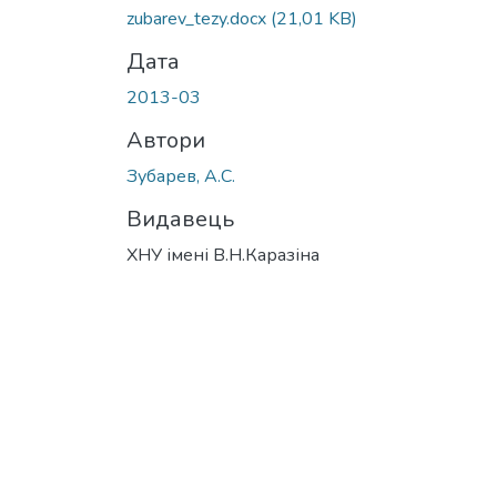
zubarev_tezy.docx
(21,01 KB)
Дата
2013-03
Автори
Зубарев, А.С.
Видавець
ХНУ імені В.Н.Каразіна