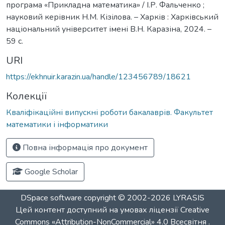
програма «Прикладна математика» / І.Р. Фальченко ;
науковий керівник Н.М. Кізілова. – Харків : Харківський
національний університет імені В.Н. Каразіна, 2024. –
59 с.
URI
https://ekhnuir.karazin.ua/handle/123456789/18621
Колекції
Кваліфікаційні випускні роботи бакалаврів. Факультет
математики і інформатики
Повна інформація про документ
Google Scholar
DSpace software
copyright © 2002-2026
LYRASIS
Цей контент доступний на умовах ліцензії
Creative
Commons «Attribution-NonCommercial» 4.0 Всесвітня
.