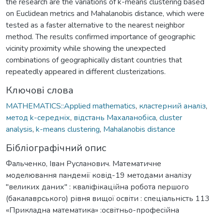
the research are the variations of k-means clustering based
on Euclidean metrics and Mahalanobis distance, which were
tested as a faster alternative to the nearest neighbor
method. The results confirmed importance of geographic
vicinity proximity while showing the unexpected
combinations of geographically distant countries that
repeatedly appeared in different clusterizations.
Ключові слова
MATHEMATICS::Applied mathematics
,
кластерний аналіз
,
метод k-середніх
,
відстань Махаланобіса
,
cluster
analysis
,
k-means clustering
,
Mahalanobis distance
Бібліографічний опис
Фальченко, Іван Русланович. Математичне
моделювання пандемії ковід-19 методами аналізу
"великих даних" : кваліфікаційна робота першого
(бакалаврського) рівня вищої освіти : спеціальність 113
«Прикладна математика» :освітньо-професійна