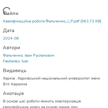
антажиться...
Файли
Кваліфікаційна робота Фальченко_І_Р.pdf
(963,72 KB)
Дата
2024-06
Автори
Фальченко, Іван Русланович
Falchenko, Ivan
Видавець
Харків : Харківський національний університет імені
В.Н. Каразіна
Анотація
В основі цієї роботи лежить кластеризація
європейських країн на основі даних про