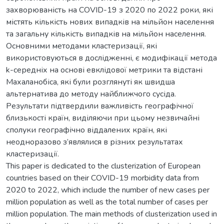
захворюваність на COVID-19 з 2020 по 2022 роки, які
містять кількість нових випадків на мільйон населення
та загальну кількість випадків на мільйон населення.
Основними методами кластеризації, які
використовуються в дослідженні, є модифікації метода
k-середніх на основі евклідової метрики та відстані
Махаланобіса, які були розглянуті як швидша
альтернатива до методу найближчого сусіда.
Результати підтвердили важливість географічної
близькості країн, виділяючи при цьому незвичайні
сполуки географічно віддалених країн, які
неодноразово з’являлися в різних результатах
кластеризації.
This paper is dedicated to the clusterization of European
countries based on their COVID-19 morbidity data from
2020 to 2022, which include the number of new cases per
million population as well as the total number of cases per
million population. The main methods of clusterization used in