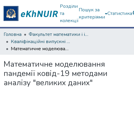
Розділи
Пошук за
та
Статистика
критеріями
колекції
Головна
Факультет математики і інформатики
Кваліфікаційні випускні роботи бакалаврів. Факультет математики і інформатики
Математичне моделювання пандемії ковід-19 методами аналізу "великих даних"
Математичне моделювання
пандемії ковід-19 методами
аналізу "великих даних"