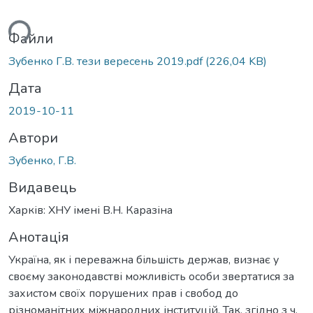
ься...
Файли
Зубенко Г.В. тези вересень 2019.pdf
(226,04 KB)
Дата
2019-10-11
Автори
Зубенко, Г.В.
Видавець
Харків: ХНУ імені В.Н. Каразіна
Анотація
Україна, як і переважна більшість держав, визнає у
своєму законодавстві можливість особи звертатися за
захистом своїх порушених прав і свобод до
різноманітних міжнародних інституцій. Так, згідно з ч.