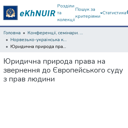
Розділи
Пошук за
та
Статистика
критеріями
колекції
Головна
Конференції, семінари. ХНУ імені В.Н. Каразіна
Норвезько-українська конференція, присвячена діяльності Ф. Нансена в Україні у 1921–1922 роках
Юридична природа права на звернення до Європейського суду з прав людини
Юридична природа права на
звернення до Європейського суду
з прав людини