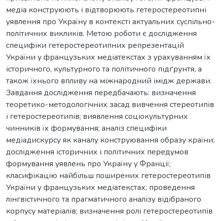
медіа конструюють і відтворюють гетеростереотипні
уявлення про Україну в контексті актуальних суспільно-
політичних викликів. Метою роботи є дослідження
специфіки гетеростереотипних репрезентацій
України у французьких медіатекстах з урахуванням їх
історичного, культурного та політичного підґрунтя, а
також їхнього впливу на міжнародний імідж держави.
Завдання дослідження передбачають: визначення
теоретико-методологічних засад вивчення стереотипів
і гетеростереотипів; виявлення соціокультурних
чинників їх формування; аналіз специфіки
медіадискурсу як каналу конструювання образу країни;
дослідження історичних і політичних передумов
формування уявлень про Україну у Франції;
класифікацію найбільш поширених гетеростереотипів
України у французьких медіатекстах; проведення
лінгвістичного та прагматичного аналізу відібраного
корпусу матеріалів; визначення ролі гетеростереотипів