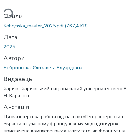
житься...
Файли
Kobrynska_master_2025.pdf
(767,4 KB)
Дата
2025
Автори
Кобринська, Єлизавета Едуардівна
Видавець
Харків : Харківський національний університет імені В.
Н. Каразіна
Анотація
Ця магістерська робота під назвою «Гетеростереотип
України в сучасному французькому медіадискурсі»
присвячена комплексному аналізу того, як французькі