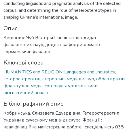
conducting linguistic and pragmatic analysis of the selected
corpus; and determining the role of heterostereotypes in
shaping Ukraine’s international image.
Опис
Керівник: Чуб Вікторія Павлівна, кандидат
філологічних наук, доцент кафедри романо-
германської філології
Ключові слова
HUMANITIES and RELIGION::Languages and linguistics
,
гетеростереотип
,
стереотип
,
медіадискур
,
образ країни
,
французькі медіа
,
соціокультурні чинники
,
лінгвістичний аналіз
Бібліографічний опис
Кобринська, Єлизавета Едуардівна. Гетеростереотип
України в сучасному медіа-дискурсі Франції :
кваліфікаційна магістерська робота : спеціальність 035