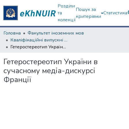
Розділи
Пошук за
та
Статистика
критеріями
колекції
Головна
Факультет іноземних мов
Кваліфікаційні випускні роботи магістрів. Факультет іноземних мов
Гетеростереотип України в сучасному медіа-дискурсі Франції
Гетеростереотип України в
сучасному медіа-дискурсі
Франції