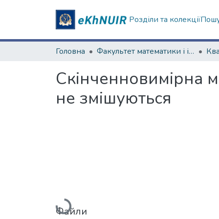
Розділи та колекції
Пошу
Головна
Факультет математики і інформатики
Скінченновимірна мо
не змішуються
Файли