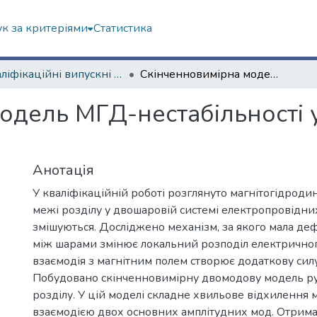
к за критеріями
Статистика
Кваліфікаційні випускні роботи бакалаврів. Факультет математики і інформатики
Скінченновимірна модель МГД-нестабільності у системі рідин, що не змішуються
дель МГД-нестабільності у
Анотація
У кваліфікаційній роботі розглянуто магнітогідродин
межі розділу у двошаровій системі електропровідни
змішуються. Досліджено механізм, за якого мала де
між шарами змінює локальний розподіл електричного
взаємодія з магнітним полем створює додаткову сил
Побудовано скінченновимірну двомодову модель ру
розділу. У цій моделі складне хвильове відхилення 
взаємодією двох основних амплітудних мод. Отрима