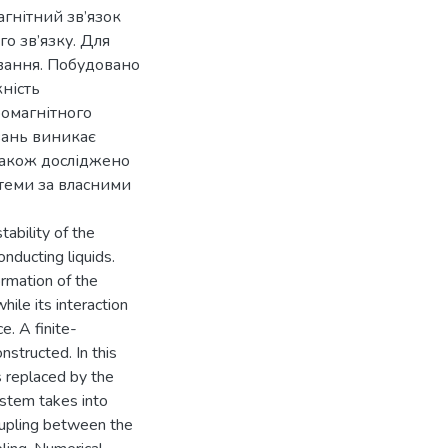
агнітний зв’язок
го зв’язку. Для
вання. Побудовано
жність
ромагнітного
вань виникає
Також досліджено
стеми за власними
ability of the
onducting liquids.
rmation of the
while its interaction
e. A finite-
structed. In this
 replaced by the
ystem takes into
coupling between the