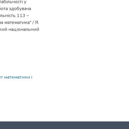
абільності у
бота здобувача
льність 113 –
 математика" / Я.
ський національний
ет математики і