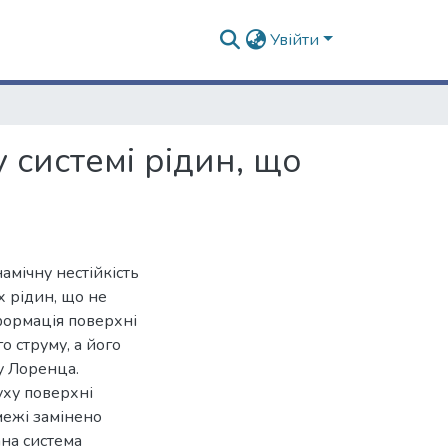
Увійти
 системі рідин, що
амічну нестійкість
х рідин, що не
формація поверхні
 струму, а його
у Лоренца.
ху поверхні
межі замінено
на система