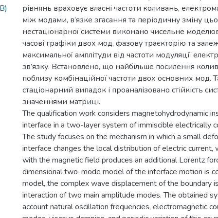
B)
рівнянь враховує власні частоти коливань, електром
між модами, в’язке згасання та періодичну зміну цьо
нестаціонарної системи виконано чисельне моделю
часові графіки двох мод, фазову траєкторію та зале
максимальної амплітуди від частоти модуляції елект
зв’язку. Встановлено, що найбільше посилення коли
поблизу комбінаційної частоти двох основних мод. 
стаціонарний випадок і проаналізовано стійкість си
значеннями матриці.
The qualification work considers magnetohydrodynamic inst
interface in a two-layer system of immiscible electrically c
The study focuses on the mechanism in which a small defo
interface changes the local distribution of electric current, 
with the magnetic field produces an additional Lorentz forc
dimensional two-mode model of the interface motion is con
model, the complex wave displacement of the boundary is
interaction of two main amplitude modes. The obtained s
account natural oscillation frequencies, electromagnetic 