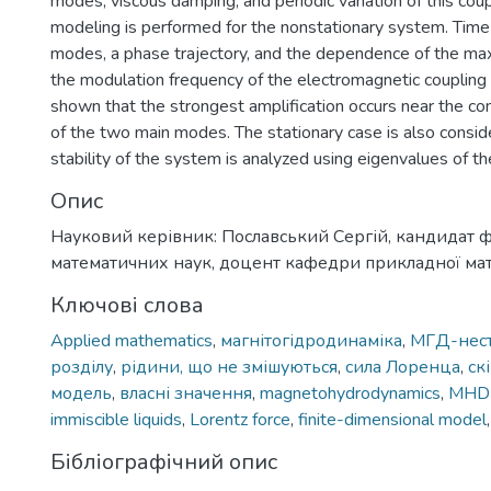
modes, viscous damping, and periodic variation of this cou
modeling is performed for the nonstationary system. Time
modes, a phase trajectory, and the dependence of the m
the modulation frequency of the electromagnetic coupling a
shown that the strongest amplification occurs near the co
of the two main modes. The stationary case is also consid
stability of the system is analyzed using eigenvalues of th
Опис
Науковий керівник: Пославський Сергій, кандидат ф
математичних наук, доцент кафедри прикладної ма
Ключові слова
Applied mathematics
,
магнітогідродинаміка
,
МГД-нест
розділу
,
рідини, що не змішуються
,
сила Лоренца
,
ск
модель
,
власні значення
,
magnetohydrodynamics
,
MHD i
immiscible liquids
,
Lorentz force
,
finite-dimensional model
Бібліографічний опис