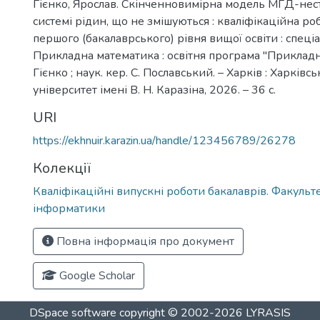
Гієнко, Ярослав. Скінченновимірна модель МГД-нест
системі рідин, що не змішуються : кваліфікаційна ро
першого (бакалаврського) рівня вищої освіти : спеціа
Прикладна математика : освітня програма "Прикладна
Гієнко ; наук. кер. С. Пославський. – Харків : Харків
університет імені В. Н. Каразіна, 2026. – 36 с.
URI
https://ekhnuir.karazin.ua/handle/123456789/26278
Колекції
Кваліфікаційні випускні роботи бакалаврів. Факульт
інформатики
Повна інформація про документ
Google Scholar
DSpace software
copyright © 2002-2026
LYRASIS