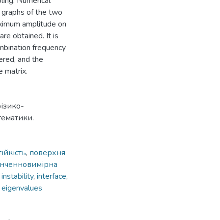
pling. Numerical
 graphs of the two
aximum amplitude on
re obtained. It is
mbination frequency
ered, and the
e matrix.
ізико-
тематики.
ійкість
,
поверхня
інченновимірна
nstability
,
interface
,
,
eigenvalues