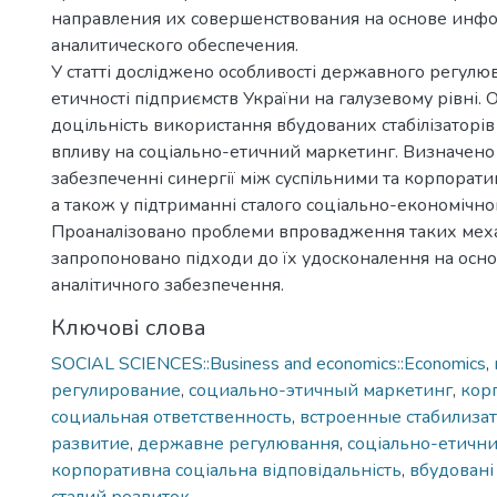
направления их совершенствования на основе инф
аналитического обеспечения.
У статті досліджено особливості державного регулю
етичності підприємств України на галузевому рівні.
доцільність використання вбудованих стабілізаторів
впливу на соціально-етичний маркетинг. Визначено 
забезпеченні синергії між суспільними та корпорат
а також у підтриманні сталого соціально-економічно
Проаналізовано проблеми впровадження таких механ
запропоновано підходи до їх удосконалення на осн
аналітичного забезпечення.
Ключові слова
SOCIAL SCIENCES::Business and economics::Economics
,
регулирование
,
социально-этичный маркетинг
,
кор
социальная ответственность
,
встроенные стабилиза
развитие
,
державне регулювання
,
соціально-етичн
корпоративна соціальна відповідальність
,
вбудовані 