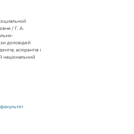
 социальной
не / Г. А.
ально-
ези доповідей
нтів, аспірантів і
ий нацiональний
 факультет