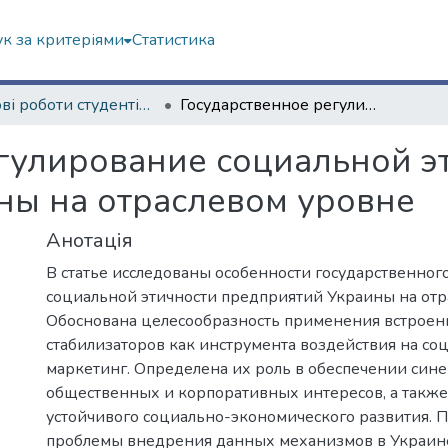
к за критеріями
Статистика
Наукові роботи студентів та аспірантів. Економічний факультет
Государственное регулирование социальной этичностью предприятий Украины на отраслевом уровне
гулирование социальной э
ны на отраслевом уровне
Анотація
В статье исследованы особенности государственног
социальной этичности предприятий Украины на отр
Обоснована целесообразность применения встрое
стабилизаторов как инструмента воздействия на с
маркетинг. Определена их роль в обеспечении син
общественных и корпоративных интересов, а такж
устойчивого социально-экономического развития.
проблемы внедрения данных механизмов в Украин