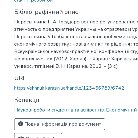
сталий розвиток
Бібліографічний опис
Пересыпкина Г. А. Государственное регулирование
этичностью предприятий Украины на отраслевом уров
Пересыпкина // Глобальні та локальні проблеми соці
економічного розвитку : нові виклики та рішення : т
Всеукраїнської науково-практичної конференції студе
молодих учених (2012; Харків). – Харків : Харкiвськ
унiверситет iмені В. Н. Каразiна, 2012. – [3 c.]
URI
https://ekhnuir.karazin.ua/handle/123456789/6742
Колекції
Наукові роботи студентів та аспірантів. Економічний
Повна інформація про документ