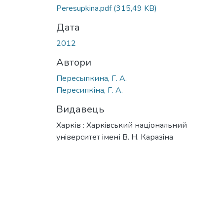
Вантажиться...
Peresupkina.pdf
(315,49 KB)
Дата
2012
Автори
Пересыпкина, Г. А.
Пересипкіна, Г. А.
Видавець
Харків : Харкiвський нацiональний
унiверситет iмені В. Н. Каразiна