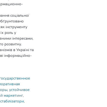
ормационно-
вання соціальної
 Обґрунтовано
 як інструменту
їх роль у
ивними інтересами,
го розвитку.
ізмів в Україні та
ові інформаційно-
государственное
поративная
торы
,
устойчивое
ий маркетинг
,
стабілізатори
,