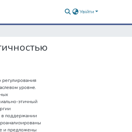
Увійти
тичностью
о регулирования
аслевом уровне.
нных
оциально-этичный
ергии
е в поддержании
 Проанализированы
е и предложены