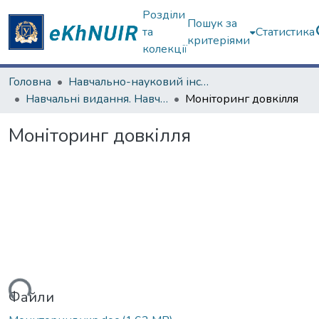
Розділи
Пошук за
та
Статистика
критеріями
колекції
Головна
Навчально-науковий інститут екології, зеленої енергетики та сталого розвитку
Навчальні видання. Навчально-науковий інститут екології, зеленої енергетики та сталого розвитку
Моніторинг довкілля
Моніторинг довкілля
ься...
Файли