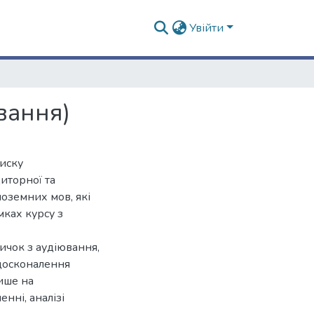
Увійти
вання)
иску
диторної та
ноземних мов, які
мках курсу з
ичок з аудіювання,
вдосконалення
ише на
енні, аналізі