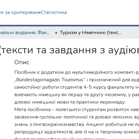
к за критеріями
Статистика
Навчальні видання. Факультет іноземних мов
Туризм у Німеччині (тексти та завдання з аудіювання)
(тексти та завдання з аудію
Опис
Посібник є додатком до мультимедійного компакт-д
„Bundestagsmagazin. Tourismus“ і призначений для ау
самостійної роботи студентів 4-5 курсу факультету і
вивчають німецьку як першу та другу іноземну, у ра
ділової німецької мови та практики перекладу.
Мета посібника – полегшити студентам розвиток нав
засвоєння суспільно-політичної та ділової лексики, 
знань з лінгвокраїнознавства. Акцент робиться не л
репродукції аудіотекстів, але й на їх творчому осмисл