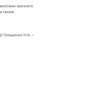
аністами заочного
 а також
)/ Оніщенко Н.А. –