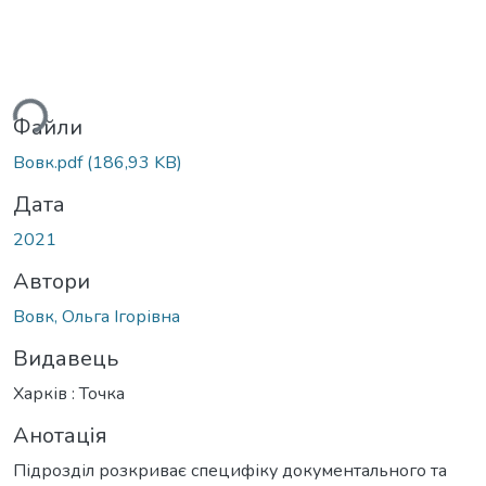
ься...
Файли
Вовк.pdf
(186,93 KB)
Дата
2021
Автори
Вовк, Ольга Ігорівна
Видавець
Харків : Точка
Анотація
Підрозділ розкриває специфіку документального та