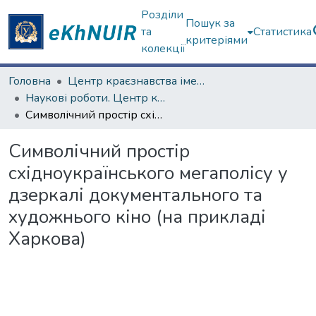
Розділи
Пошук за
та
Статистика
критеріями
колекції
Головна
Центр краєзнавства імені академіка П.Т. Тронька
Наукові роботи. Центр краєзнавства
Символічний простір східноукраїнського мегаполісу у дзеркалі документального та художнього кіно (на прикладі Харкова)
Символічний простір
східноукраїнського мегаполісу у
дзеркалі документального та
художнього кіно (на прикладі
Харкова)