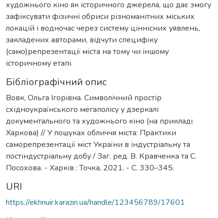
художнього кіно як історичного джерела, що дає змогу
зафіксувати фізичні обриси різноманітних міських
локацій і водночас через систему ціннісних уявлень,
закладених авторами, відчути специфіку
(само)репрезентації міста на тому чи іншому
історичному етапі.
Бібліографічний опис
Вовк, Ольга Ігорівна. Символічний простір
східноукраїнського мегаполісу у дзеркалі
документального та художнього кіно (на прикладі
Харкова) // У пошуках обличчя міста: Практики
саморепрезентації міст України в індустріальну та
постіндустріальну добу / Заг. ред. В. Кравченка та С.
Посохова. - Харків : Точка, 2021. - С. 330–345.
URI
https://ekhnuir.karazin.ua/handle/123456789/17601