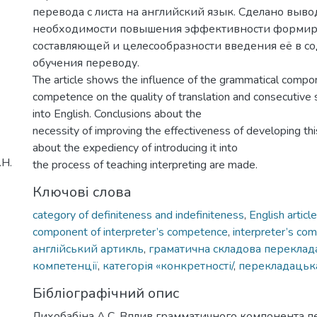
перевода с листа на английский язык. Сделано выво
необходимости повышения эффективности формир
составляющей и целесообразности введения её в 
обучения переводу.
The article shows the influence of the grammatical compon
competence on the quality of translation and consecutive s
into English. Conclusions about the
necessity of improving the effectiveness of developing t
about the expediency of introducing it into
.Н.
the process of teaching interpreting are made.
Ключові слова
category of definiteness and indefiniteness
,
English article
component of interpreter’s competence
,
interpreter’s co
англійський артикль
,
граматична складова переклад
компетенції
,
категорія «конкретності/
,
перекладацьк
Бібліографічний опис
Лихобабіна А.С. Вплив грамматичного компонента п