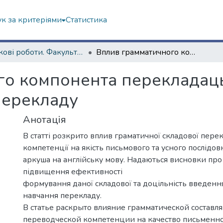
к за критеріями
Статистика
Наукові роботи. Факультет іноземних мов
Вплив грамматичного компонента перекладацької компетенції на якість різних видів перекладу
о компонента перекладацьк
 перекладу
Анотація
В статті розкрито вплив граматичної складової пере
компетенції на якість письмового та усного послідов
аркуша на англійську мову. Надаються висновки про
підвищення ефективності
формування даної складової та доцільність введення 
навчання перекладу.
В статье раскрыто влияние грамматической состав
переводческой компетенции на качество письменно