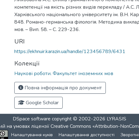
компетенції на якість різних видів перекладу / А.С. Л
Харкiвського нацiонального унiверситету iм. В.Н. Кар
848. Романо-германська філологія. Методика викла
мов. – Вип. 58. – С. 229-236.
URI
https://ekhnuir.karazin.ua/handle/123456789/6431
Колекції
Наукові роботи. Факультет іноземних мов
Повна інформація про документ
Google Scholar
DSpace software
copyright © 2002-2026
LYRASIS
й на умовах ліцензії
Creative Commons «Attribution-NonCom
Налаштування куків
Налаштування доступності
Зворотні