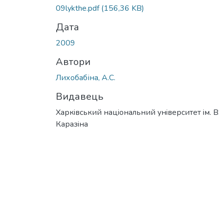
Вантажиться...
09lykthe.pdf
(156,36 KB)
Дата
2009
Автори
Лихобабіна, А.С.
Видавець
Харкiвський нацiональний унiверситет iм. В
Каразiна