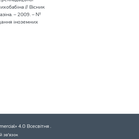
ихобабіна // Вiсник
азiна. – 2009. – №
дання іноземних
mercial» 4.0 Всесвітня
.
й зв'язок