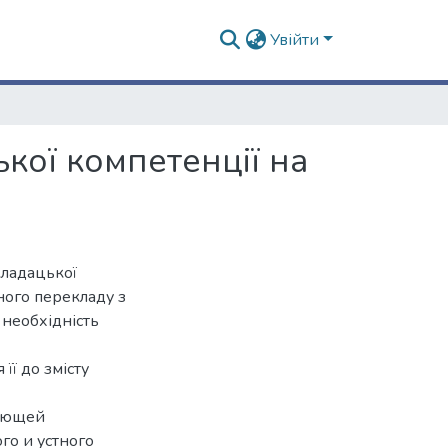
Увійти
ої компетенції на
кладацької
ного перекладу з
 необхідність
її до змісту
ляющей
го и устного