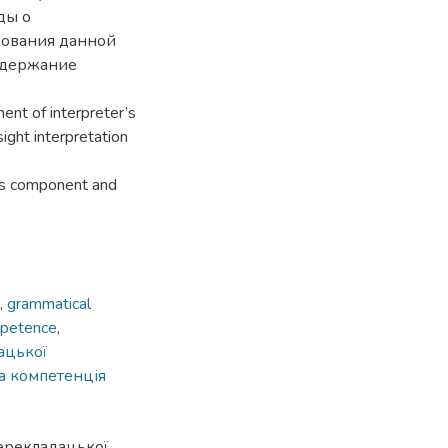
ды о
ования данной
содержание
ent of interpreter’s
ight interpretation
his component and
,
grammatical
mpetence
,
ацької
а компетенція
ерекладацької