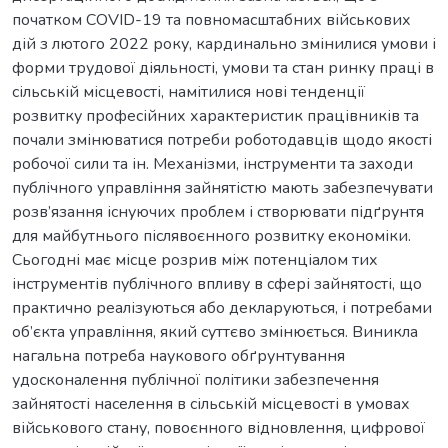
початком COVID-19 та повномасштабних військових
дій з лютого 2022 року, кардинально змінилися умови і
форми трудової діяльності, умови та стан ринку праці в
сільській місцевості, намітилися нові тенденції
розвитку професійних характеристик працівників та
почали змінюватися потреби роботодавців щодо якості
робочої сили та ін. Механізми, інструменти та заходи
публічного управління зайнятістю мають забезпечувати
розв’язання існуючих проблем і створювати підґрунтя
для майбутнього післявоєнного розвитку економіки.
Сьогодні має місце розрив між потенціалом тих
інструментів публічного впливу в сфері зайнятості, що
практично реалізуються або декларуються, і потребами
об’єкта управління, який суттєво змінюється. Виникла
нагальна потреба наукового обґрунтування
удосконалення публічної політики забезпечення
зайнятості населення в сільській місцевості в умовах
військового стану, повоєнного відновлення, цифрової