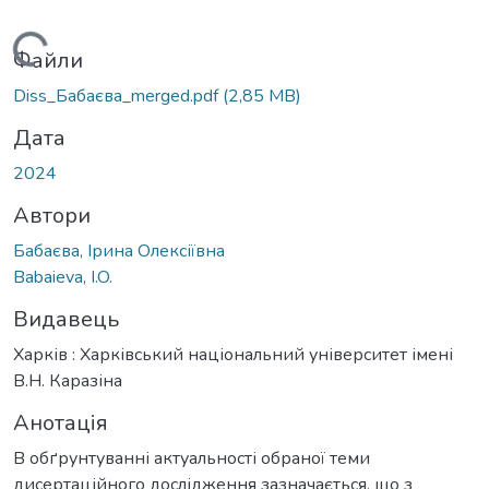
ться...
Файли
Diss_Бабаєва_merged.pdf
(2,85 MB)
Дата
2024
Автори
Бабаєва, Ірина Олексіївна
Babaieva, I.O.
Видавець
Харків : Харківський національний університет імені
В.Н. Каразіна
Анотація
В обґрунтуванні актуальності обраної теми
дисертаційного дослідження зазначається, що з