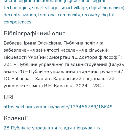
sector
,
digital transformation (digitalization, digital
technologies, smart village, smart village, digital humanism)
,
decentralization
,
territorial community
,
recovery
,
digital
competences
Бібліографічний опис
Бабаєва, Ірина Олексіївна. Публічна політика
забезпечення зайнятості населення в сільській
місцевості України : дисертація ... доктора філософії :
281 – Публічне управління та адміністрування (Галузь
знань 28 – Публічне управління та адміністрування) /
І.О. Бабаєва. – Харків : Харківський національний
університет імені В.Н. Каразіна, 2024. – 284 с.
URI
https://ekhnuir.karazin.ua/handle/123456789/18649
Колекції
28 Публічне управління та адміністрування