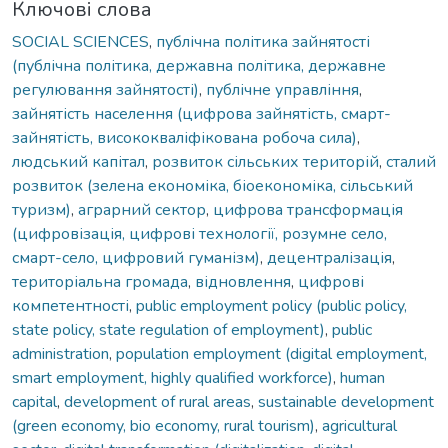
Ключові слова
SOCIAL SCIENCES
,
публічна політика зайнятості
(публічна політика, державна політика, державне
регулювання зайнятості)
,
публічне управління
,
зайнятість населення (цифрова зайнятість, смарт-
зайнятість, висококваліфікована робоча сила)
,
людський капітал
,
розвиток сільських територій
,
сталий
розвиток (зелена економіка, біоекономіка, сільський
туризм)
,
аграрний сектор
,
цифрова трансформація
(цифровізація, цифрові технології, розумне село,
смарт-село, цифровий гуманізм)
,
децентралізація
,
територіальна громада
,
відновлення
,
цифрові
компетентності
,
public employment policy (public policy,
state policy, state regulation of employment)
,
public
administration
,
population employment (digital employment,
smart employment, highly qualified workforce)
,
human
capital
,
development of rural areas
,
sustainable development
(green economy, bio economy, rural tourism)
,
agricultural