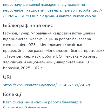
персоналу
,
personnel management
,
управління
персоналом
,
кадровий потенціал
,
personnel potential
,
АТ
«ПУМБ»
,
JSC "FUIB"
,
людський капітал
,
human capital
Бібліографічний опис
Гасумов, Тунар. Управління кадровим потенціалом
підприємства : кваліфікаційна робота бакалавра :
спеціальність 073 – Менеджмент : освітньо-
професійна програма «Менеджмент бізнес-процесів» /
Т. Гасумов ; кер. наук. роботи І. О. Пєнська. – Харків :
Харківський національний університет імені В. Н.
Каразіна, 2025. – 62 с.
URI
https://ekhnuir.karazin.ua/handle/123456789/24528
Колекції
Кваліфікаційні випускні роботи бакалаврів.
Економічний факультет