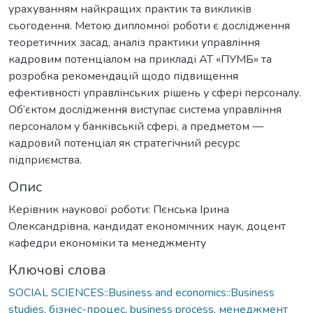
урахуванням найкращих практик та викликів
сьогодення. Метою дипломної роботи є дослідження
теоретичних засад, аналіз практики управління
кадровим потенціалом на прикладі АТ «ПУМБ» та
розробка рекомендацій щодо підвищення
ефективності управлінських рішень у сфері персоналу.
Об’єктом дослідження виступає система управління
персоналом у банківській сфері, а предметом —
кадровий потенціал як стратегічний ресурс
підприємства.
Опис
Керівник наукової роботи: Пєнська Ірина
Олександрівна, кандидат економічних наук, доцент
кафедри економіки та менеджменту
Ключові слова
SOCIAL SCIENCES::Business and economics::Business
studies
,
бізнес-процес
,
business process
,
менеджмент