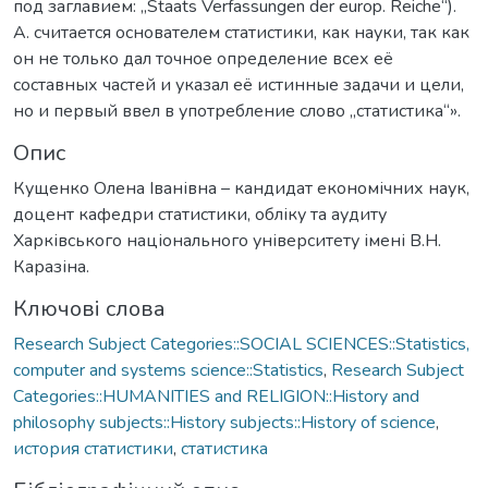
под заглавием: „Staats Verfassungen der europ. Reiche“).
А. считается основателем статистики, как науки, так как
он не только дал точное определение всех её
составных частей и указал её истинные задачи и цели,
но и первый ввел в употребление слово „статистика“».
Опис
Кущенко Олена Іванівна – кандидат економічних наук,
доцент кафедри статистики, обліку та аудиту
Харківського національного університету імені В.Н.
Каразіна.
Ключові слова
Research Subject Categories::SOCIAL SCIENCES::Statistics,
computer and systems science::Statistics
,
Research Subject
Categories::HUMANITIES and RELIGION::History and
philosophy subjects::History subjects::History of science
,
история статистики
,
статистика