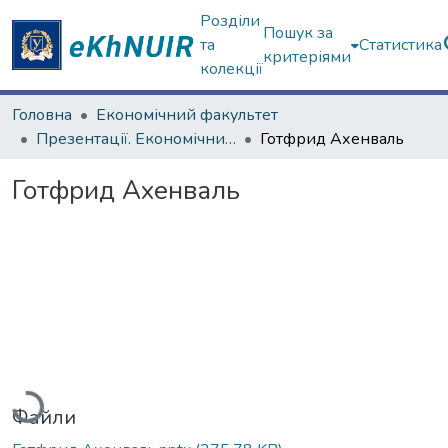
Розділи
Пошук за
та
Статистика
критеріями
колекції
Головна
Економічний факультет
Презентації. Економічний факультет
Готфрид Ахенваль
Готфрид Ахенваль
Вантажиться...
Файли