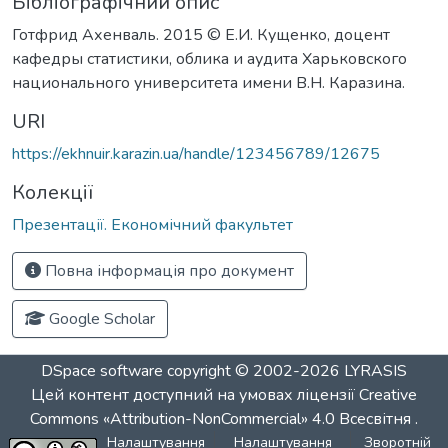
Бібліографічний опис
Готфрид Ахенваль. 2015 © Е.И. Кущенко, доцент
кафедры статистики, облика и аудита Харьковского
национального университета имени В.Н. Каразина.
URI
https://ekhnuir.karazin.ua/handle/123456789/12675
Колекції
Презентації. Економічний факультет
Повна інформація про документ
Google Scholar
DSpace software
copyright © 2002-2026
LYRASIS
Цей контент доступний на умовах ліцензії
Creative
Commons «Attribution-NonCommercial» 4.0 Всесвітня
.
Налаштування
Налаштування
Зворотній