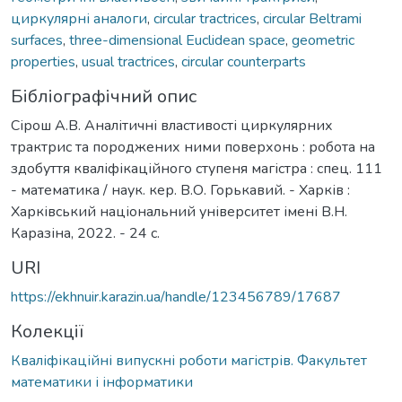
циркулярні аналоги
,
circular tractrices
,
circular Beltrami
surfaces
,
three-dimensional Euclidean space
,
geometric
properties
,
usual tractrices
,
circular counterparts
Бібліографічний опис
Сірош А.В. Аналітичні властивості циркулярних
трактрис та породжених ними поверхонь : робота на
здобуття кваліфікаційного ступеня магістра : спец. 111
- математика / наук. кер. B.О. Горькавий. - Харків :
Харківський національний університет імені В.Н.
Каразіна, 2022. - 24 с.
URI
https://ekhnuir.karazin.ua/handle/123456789/17687
Колекції
Кваліфікаційні випускні роботи магістрів. Факультет
математики і інформатики