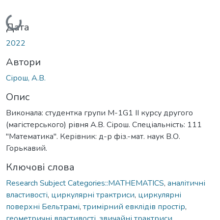
Вантажиться...
Дата
2022
Автори
Сірош, А.В.
Опис
Виконала: студентка групи M-1G1 II курсу другого
(магістерського) рівня А.В. Сірош. Спеціальність: 111
"Математика". Керівник: д-р фіз.-мат. наук B.О.
Горькавий.
Ключові слова
Research Subject Categories::MATHEMATICS
,
аналітичні
властивості
,
циркулярні трактриси
,
циркулярні
поверхні Бельтрамі
,
тримірний евклідів простір
,
геометричні властивості
,
звичайні трактриси
,