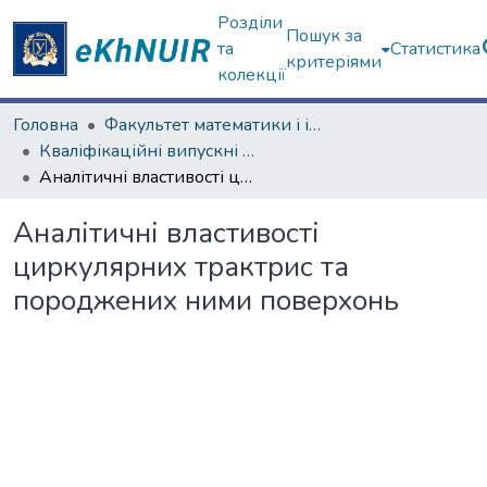
Розділи
Пошук за
та
Статистика
критеріями
колекції
Головна
Факультет математики і інформатики
Кваліфікаційні випускні роботи магістрів. Факультет математики і інформатики
Аналітичні властивості циркулярних трактрис та породжених ними поверхонь
Аналітичні властивості
циркулярних трактрис та
породжених ними поверхонь