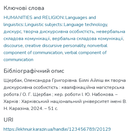
Ключові слова
HUMANITIES and RELIGION::Languages and
linguistics::Linguistic subjects::Language technology
,
дискурс
,
творча дискурсивна особистість
,
невербальна
складова комунікації
,
вербальна складова комунікації
,
discourse
,
creative discursive personality
,
nonverbal
component of communication
,
verbal component of
communication
Бібліографічний опис
Щербак, Олександра Григорівна. Біллі Айліш як творча
дискурсивна особистість : кваліфікаційна магістерська
робота / О. Г. Щербак ; кер. роботи І. Ю. Набокова. –
Харків : Харківський національний університет імені В.
Н. Каразіна, 2024. – 51 с.
URI
https://ekhnuir.karazin.ua/handle/123456789/20129