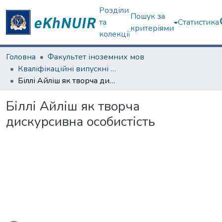
Розділи
Пошук за
та
Статистика
критеріями
колекції
Головна
Факультет іноземних мов
Кваліфікаційні випускні роботи магістрів. Факультет іноземних мов
Біллі Айліш як творча дискурсивна особистість
Біллі Айліш як творча
дискурсивна особистість
антажиться...