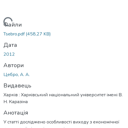
антажиться...
Файли
Tsebro.pdf
(458,27 KB)
Дата
2012
Автори
Цебро, А. А.
Видавець
Харків : Харкiвський нацiональний унiверситет iмені В.
Н. Каразiна
Анотація
У статті досліджено особливості виходу з економічної