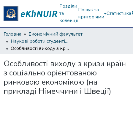
Розділи
Пошук за
та
Статистика
критеріями
колекції
Головна
Економічний факультет
Наукові роботи студентів та аспірантів. Економічний факультет
Особливості виходу з кризи країн з соціально орієнтованою ринковою економікою (на прикладі Німеччини і Швеції)
Особливості виходу з кризи країн
з соціально орієнтованою
ринковою економікою (на
прикладі Німеччини і Швеції)