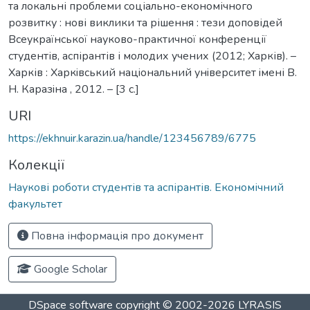
та локальні проблеми соціально-економічного
розвитку : нові виклики та рішення : тези доповідей
Всеукраїнської науково-практичної конференції
студентів, аспірантів і молодих учених (2012; Харків). –
Харків : Харкiвський нацiональний унiверситет iмені В.
Н. Каразiна , 2012. – [3 c.]
URI
https://ekhnuir.karazin.ua/handle/123456789/6775
Колекції
Наукові роботи студентів та аспірантів. Економічний
факультет
Повна інформація про документ
Google Scholar
DSpace software
copyright © 2002-2026
LYRASIS