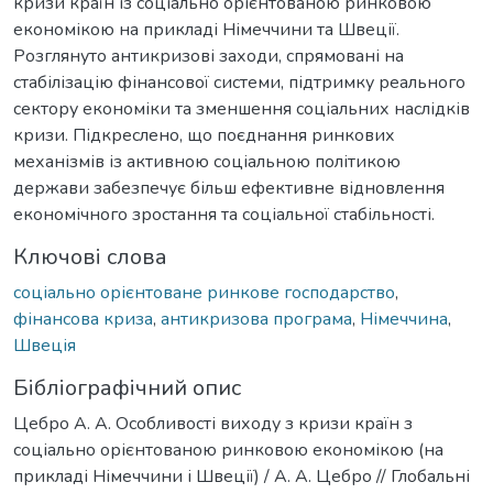
кризи країн із соціально орієнтованою ринковою
економікою на прикладі Німеччини та Швеції.
Розглянуто антикризові заходи, спрямовані на
стабілізацію фінансової системи, підтримку реального
сектору економіки та зменшення соціальних наслідків
кризи. Підкреслено, що поєднання ринкових
механізмів із активною соціальною політикою
держави забезпечує більш ефективне відновлення
економічного зростання та соціальної стабільності.
Ключові слова
соціально орієнтоване ринкове господарство
,
фінансова криза
,
антикризова програма
,
Німеччина
,
Швеція
Бібліографічний опис
Цебро А. А. Особливості виходу з кризи країн з
соціально орієнтованою ринковою економікою (на
прикладі Німеччини і Швеції) / А. А. Цебро // Глобальні