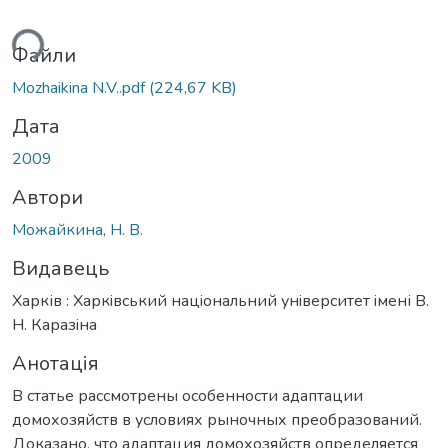
ься...
Файли
Mozhaikina N.V..pdf
(224,67 KB)
Дата
2009
Автори
Можайкина, Н. В.
Видавець
Харків : Харкiвський нацiональний унiверситет iмені В.
Н. Каразiна
Анотація
В статье рассмотрены особенности адаптации
домохозяйств в условиях рыночных преобразований.
Доказано, что адаптация домохозяйств определяется