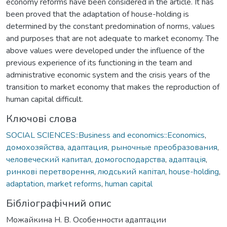
economy reforms have been considered in the article. It has
been proved that the adaptation of house-holding is
determined by the constant predomination of norms, values
and purposes that are not adequate to market economy. The
above values were developed under the influence of the
previous experience of its functioning in the team and
administrative economic system and the crisis years of the
transition to market economy that makes the reproduction of
human capital difficult.
Ключові слова
SOCIAL SCIENCES::Business and economics::Economics
,
домохозяйства
,
адаптация
,
рыночные преобразования
,
человеческий капитал
,
домогосподарства
,
адаптація
,
ринкові перетворення
,
людський капітал
,
house-holding
,
adaptation
,
market reforms
,
human capital
Бібліографічний опис
Можайкина Н. В. Особенности адаптации