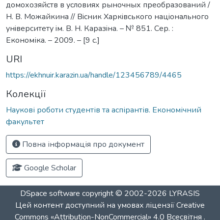
домохозяйств в условиях рыночных преобразований /
Н. В. Можайкина // Вiсник Харкiвського нацiонального
унiверситету iм. В. Н. Каразiна. – № 851. Сер. :
Економіка. – 2009. – [9 c.]
URI
https://ekhnuir.karazin.ua/handle/123456789/4465
Колекції
Наукові роботи студентів та аспірантів. Економічний
факультет
Повна інформація про документ
Google Scholar
DSpace software
copyright © 2002-2026
LYRASIS
Цей контент доступний на умовах ліцензії
Creative
Commons «Attribution-NonCommercial» 4.0 Всесвітня
.