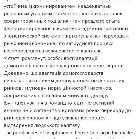
устойчивым доминированием, неадекватных
рыночным условиям норм, ценностей и установок,
сформированных под влиянием прошлого опыта
функционирования в командно-административной
экономической системе и кризисных лет перехода к
рыночной экономике, что затрудняет процесс
воспроизводства человеческого капитала.
У статті розглянуті особливості адаптації
домогосподарств в умовах ринкових перетворень.
Доведено, що адаптація домогосподарств
визначається стійким домінуванням, неадекватних
ринковим умовам норм, цінностей і настанов,
сформованих під впливом минулого досвіду
функціонування в командно-адміністративній
економічній системі та у кризових роках переходу до
ринкової економіки, що ускладнює процес
відтворення людського капіталу.
The peculiarities of adaptation of house-holding in the market