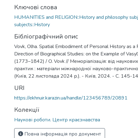
Ключові слова
HUMANITIES and RELIGION::History and philosophy subje
subjects::History
Бібліографічний опис
Vovk, Olha. Spatial Embodiment оf Personal History аs а
Direction оf Biographical Studies: оn the Example оf Vasyl
(1773–1842) / O. Vovk // Меморіалізація: від наукови
практик : матеріали міжнародної науково-практичн
(Київ, 22 листопада 2024 р.). - Київ, 2024. - С. 145-1
URI
https://ekhnuir.karazin.ua/handle/123456789/20891
Колекції
Наукові роботи. Центр краєзнавства
Повна інформація про документ