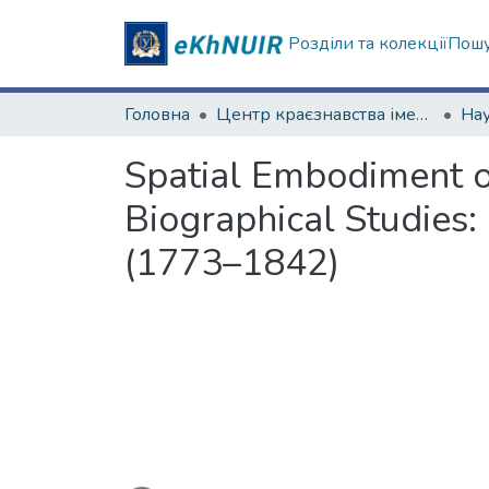
Розділи та колекції
Пошу
Головна
Центр краєзнавства імені академіка П.Т. Тронька
Spatial Embodiment оf
Biographical Studies:
(1773–1842)