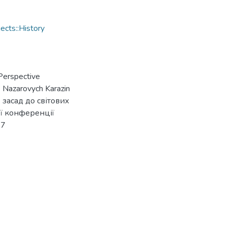
cts::History
 Perspective
’ Nazarovych Karazin
х засад до світових
ої конференції
47