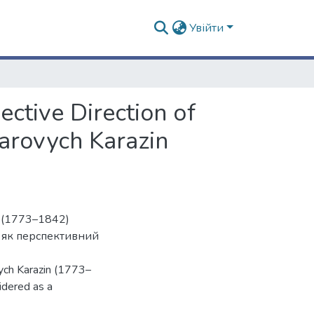
Увійти
ctive Direction оf
zarovych Karazin
а (1773–1842)
ї як перспективний
vych Karazin (1773–
idered as a