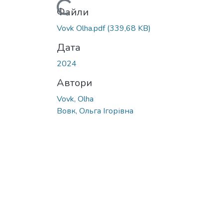
Вантажиться...
Файли
Vovk Olha.pdf
(339,68 KB)
Дата
2024
Автори
Vovk, Olha
Вовк, Ольга Ігорівна