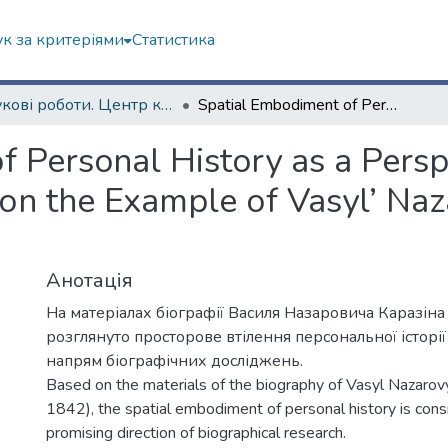
к за критеріями
Статистика
Наукові роботи. Центр краєзнавства
Spatial Embodiment оf Personal History аs а Perspective Direction оf Biographical Studies: оn the Example оf Vasyl’ Nazarovych Karazin (1773–1842)
 Personal History аs а Perspe
 оn the Example оf Vasyl’ Na
Анотація
На матеріалах біографії Василя Назаровича Каразін
розглянуто просторове втілення персональної історі
напрям біографічних досліджень.
Based on the materials of the biography of Vasyl Nazaro
1842), the spatial embodiment of personal history is cons
promising direction of biographical research.