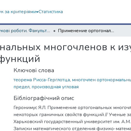
к за критеріями
Статистика
Наукові роботи. Факультет математики і інформатики
Применение ортогональных многочленов к изучению некоторых граничных свойств функций
нальных многочленов к из
 функций
Ключові слова
теорема Рисса-Герглотца
,
многочлен ортонормальн
предел
,
производная угловая
Бібліографічний опис
Геронимус Я.Л. Применение ортогональных многоч
некоторых граничных свойств функций // Ученые за
Харьковский государственный университет им. А.М. Г
Записки математического отделения физико-матем