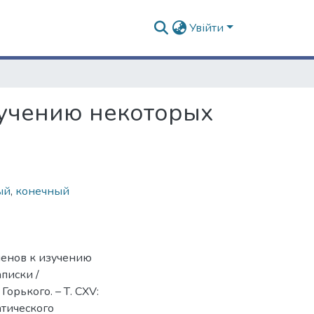
Увійти
учению некоторых
ый
,
конечный
ленов к изучению
писки /
орького. – Т. СХV:
атического