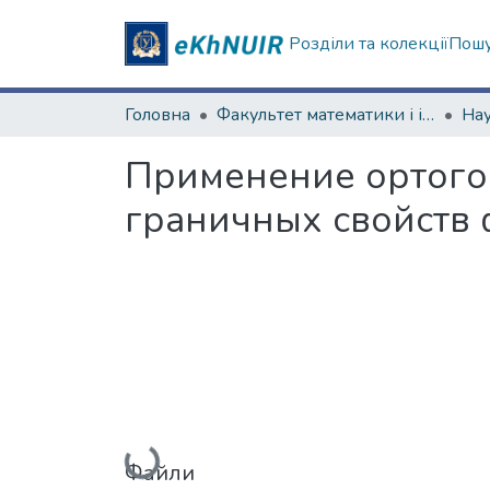
Розділи та колекції
Пошу
Головна
Факультет математики і інформатики
Применение ортого
граничных свойств
Вантажиться...
Файли