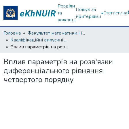
Розділи
Пошук за
та
Статистика
критеріями
колекції
Головна
Факультет математики і інформатики
Кваліфікаційні випускні роботи бакалаврів. Факультет математики і інформатики
Вплив параметрів на розв'язки диференціального рівняння четвертого порядку
Вплив параметрів на розв'язки
диференціального рівняння
четвертого порядку