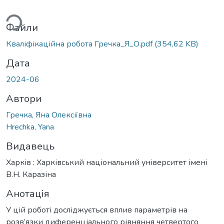
ться...
Файли
Кваліфікаційна робота Гречка_Я_О.pdf
(354,62 KB)
Дата
2024-06
Автори
Гречка, Яна Олексіївна
Hrechka, Yana
Видавець
Харків : Харківський національний університет імені
В.Н. Каразіна
Анотація
У цій роботі досліджується вплив параметрів на
розв’язки диференціального рівняння четвертого