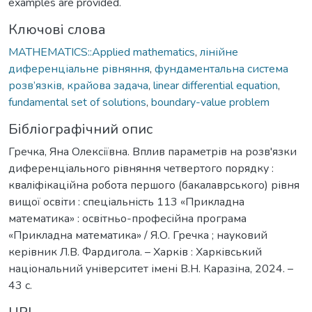
examples are provided.
Ключові слова
MATHEMATICS::Applied mathematics
,
лінійне
диференціальне рівняння
,
фундаментальна система
розв’язків
,
крайова задача
,
linear differential equation
,
fundamental set of solutions
,
boundary-value problem
Бібліографічний опис
Гречка, Яна Олексіївна. Вплив параметрів на розв'язки
диференціального рівняння четвертого порядку :
кваліфікаційна робота першого (бакалаврського) рівня
вищої освіти : спеціальність 113 «Прикладна
математика» : освітньо-професійна програма
«Прикладна математика» / Я.О. Гречка ; науковий
керівник Л.В. Фардигола. – Харків : Харківський
національний університет імені В.Н. Каразіна, 2024. –
43 с.