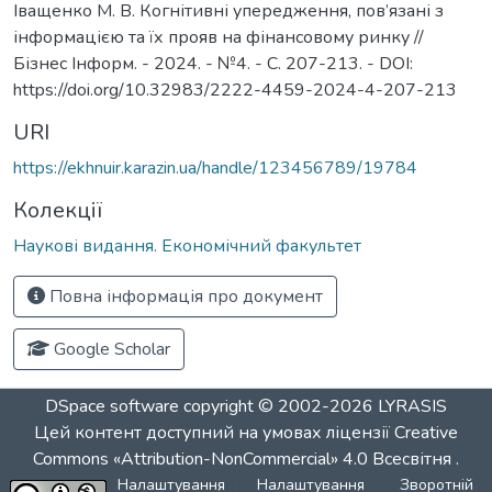
Іващенко М. В. Когнітивні упередження, пов’язані з
інформацією та їх прояв на фінансовому ринку //
Бізнес Інформ. - 2024. - №4. - С. 207-213. - DOI:
https://doi.org/10.32983/2222-4459-2024-4-207-213
URI
https://ekhnuir.karazin.ua/handle/123456789/19784
Колекції
Наукові видання. Економічний факультет
Повна інформація про документ
Google Scholar
DSpace software
copyright © 2002-2026
LYRASIS
Цей контент доступний на умовах ліцензії
Creative
Commons «Attribution-NonCommercial» 4.0 Всесвітня
.
Налаштування
Налаштування
Зворотній