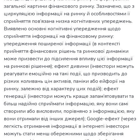
загальної картини фінансового ринку. Зазначено, що з
циркуляцією інформації на ринку й особливостями її
сприйняття пов’язана низка когнітивних упереджень.
Виявлено основні когнітивні упередження щодо
сприйняття інформації на фінансовому ринку:
упередження поширеної інформації (в контексті
прийняття фінансових рішень та ринкової динаміки
може призвести до підсилення впливу цієї інформації
на ринкові рішення); ефект дивини (інвестори можуть
реагувати емоційно на такі події, що призводить до
різких коливань цін активів, паніки або ейфорії на
ринку, залежно від характеру цих подій); ефект
генерації (інвестори можуть краще запам’ятовувати та
більш надійно сприймати інформацію, яку вони самі
створили або висловили, порівняно з інформацією, яку
вони отримали від інших джерел); Google-ефект (через
легкість отримання інформації в інтернеті інвестори
можуть стати менш обережними щодо зберігання