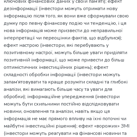
ключових фінансових даних у своїй пам’яті); ефект
дезінформації (інвестори можуть отримати нову
інформацію після того, як вони вже сформували свою
думку про певну фінансову подію чи тенденцію, і ця
нова інформація може призвести до неправильної
інтерпретації чи переоцінки фактів, що відбулися);
ефект настрою (інвестори, які перебувають у
позитивному настрої, можуть більше уваги приділяти
позитивній інформації, що може привести до більш
оптимістичних інвестиційних рішень); ефект
складності обробки інформації (інвестори можуть
запам’ятовувати та краще розуміти складні та глибокі
аналізи, які вимагають більше часу та уваги для
обробки); інформаційне упередження (інвестори
можуть бути схильними постійно відслідковувати
новини, оновлення та аналізи, навіть якщо ця
інформація не має прямого впливу на їхні поточні чи
майбутні інвестиційні рішення); ефект «ворожих» ЗМІ
(інвестори можуть реагувати на фінансові новини та