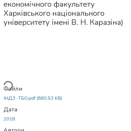
економічного факультету
Харківського національного
університету імені В. Н. Каразіна)
ться...
Файли
ІНДЗ -ТБО.pdf
(880,53 KB)
Дата
2018
Автори