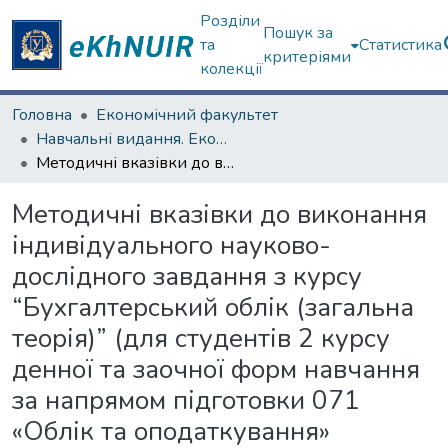
Розділи
Пошук за
та
Статистика
критеріями
колекції
Головна
Економічний факультет
Навчальні видання. Економічний факультет
Методичні вказівки до виконання індивідуального науково-дослідного завдання з курсу “Бухгалтерський облік (загальна теорія)” (для студентів 2 курсу денної та заочної форм навчання за напрямом підготовки 071 «Облік та оподаткування» економічного факультету Харківського національного університету імені В. Н. Каразіна)
Методичні вказівки до виконання
індивідуального науково-
дослідного завдання з курсу
“Бухгалтерський облік (загальна
теорія)” (для студентів 2 курсу
денної та заочної форм навчання
за напрямом підготовки 071
«Облік та оподаткування»