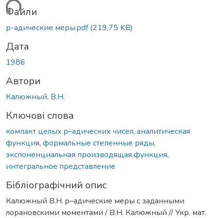
житься...
Файли
р-адические меры.pdf
(219,75 KB)
Дата
1986
Автори
Калюжный, В.Н.
Ключові слова
компакт целых p–адических чисел
,
аналитическая
функция
,
формальные степенные ряды
,
экспоненциальная производящая функция
,
интегральное представление
Бібліографічний опис
Калюжный В.Н. p–адические меры с заданными
лорановскими моментами / В.Н. Калюжный // Укр. мат.