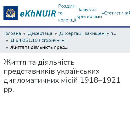
Розділи
Пошук за
та
Статистика
критеріями
колекції
Головна
Дисертації
Дисертації захищені у постійних радах
Д 64.051.10 (Історичні науки)
Життя та діяльність представників українських дипломатичних місій 1918–1921 рр.
Життя та діяльність
представників українських
дипломатичних місій 1918–1921
рр.