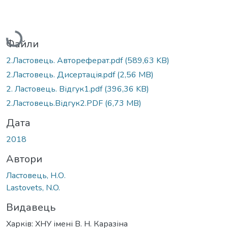
Вантажиться...
Файли
2.Ластовець. Автореферат.pdf
(589,63 KB)
2.Ластовець. Дисертація.pdf
(2,56 MB)
2. Ластовець. Відгук1.pdf
(396,36 KB)
2.Ластовець.Відгук2.PDF
(6,73 MB)
Дата
2018
Автори
Ластовець, Н.О.
Lastovets, N.O.
Видавець
Харків: ХНУ імені В. Н. Каразіна