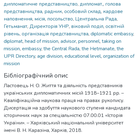
дипломатичне представництво
,
дипломат,
,
голова
представництва
,
радник
,
особовий склад
,
кардове
наповнення
,
місія
,
посольство
,
Центральна Рада
,
Гетьманат
,
Директорія УНР
,
віковий поділ
,
освітній
рівень
,
організація представництва
,
diplomatic embassy
,
diplomat
,
head of mission
,
advisor
,
personnel
,
taking on
mission
,
embassy
,
the Central Rada
,
the Hetmanate
,
the
UPR Directory
,
age division
,
educational level
,
organization of
mission
Бібліографічний опис
Ластовець Н. О. Життя та діяльність представників
українських дипломатичних місій 1918–1921 рр. –
Кваліфікаційна наукова праця на правах рукопису.
Дисертація на здобуття наукового ступеня кандидата
історичних наук за спеціальністю 07.00.01 «Історія
України». – Харківський національний університет
імені В. Н. Каразіна, Харків, 2018.