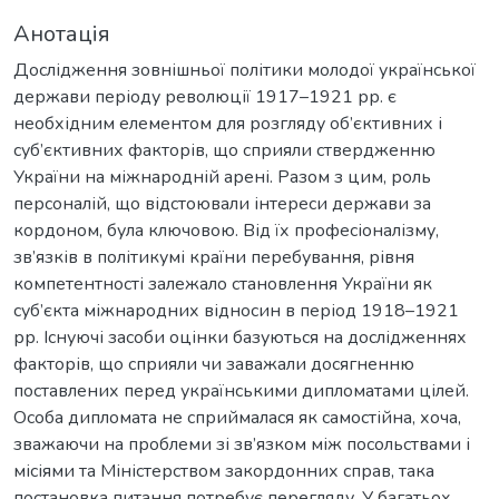
Анотація
Дослідження зовнішньої політики молодої української
держави періоду революції 1917–1921 рр. є
необхідним елементом для розгляду об’єктивних і
суб’єктивних факторів, що сприяли ствердженню
України на міжнародній арені. Разом з цим, роль
персоналій, що відстоювали інтереси держави за
кордоном, була ключовою. Від їх професіоналізму,
зв’язків в політикумі країни перебування, рівня
компетентності залежало становлення України як
суб’єкта міжнародних відносин в період 1918–1921
рр. Існуючі засоби оцінки базуються на дослідженнях
факторів, що сприяли чи заважали досягненню
поставлених перед українськими дипломатами цілей.
Особа дипломата не сприймалася як самостійна, хоча,
зважаючи на проблеми зі зв’язком між посольствами і
місіями та Міністерством закордонних справ, така
постановка питання потребує перегляду. У багатьох