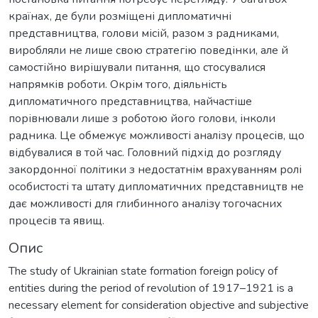
країнах, де були розміщені дипломатичні
представництва, голови місій, разом з радниками,
виробляли не лише свою стратегію поведінки, але й
самостійно вирішували питання, що стосувалися
напрямків роботи. Окрім того, діяльність
дипломатичного представництва, найчастіше
порівнювали лише з роботою його голови, інколи
радника. Це обмежує можливості аналізу процесів, що
відбувалися в той час. Головний підхід до розгляду
закордонної політики з недостатнім врахуванням ролі
особистості та штату дипломатичних представництв не
дає можливості для глибинного аналізу тогочасних
процесів та явищ.
Опис
The study of Ukrainian state formation foreign policy of
entities during the period of revolution of 1917–1921 is a
necessary element for consideration objective and subjective