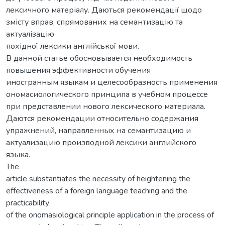
лексичного матеріалу. Даються рекомендації щодо
змісту вправ, спрямованих на семантизацію та
актуалізацію
похідної лексики англійської мови.
В данной статье обосновывается необходимость
повышения эффективности обучения
иностранным языкам и целесообразность применения
ономасиологического принципа в учебном процессе
при представлении нового лексического материала.
Даются рекомендации относительно содержания
упражнений, направленных на семантизацию и
актуализацию производной лексики английского
языка.
The
article substantiates the necessity of heightening the
effectiveness of a foreign language teaching and the
practicability
of the onomasiological principle application in the process of