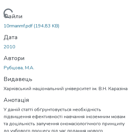
Вантажиться...
Файли
10rmanmf.pdf
(194,83 KB)
Дата
2010
Автори
Рубцова, М.А.
Видавець
Харкiвський нацiональний унiверситет iм. В.Н. Каразiна
Анотація
У даній статті обґрунтовується необхідність
підвищення ефективності навчання іноземним мовам
та доцільність залучення ономасіологічного принципу
до учбового процесу під час подання нового