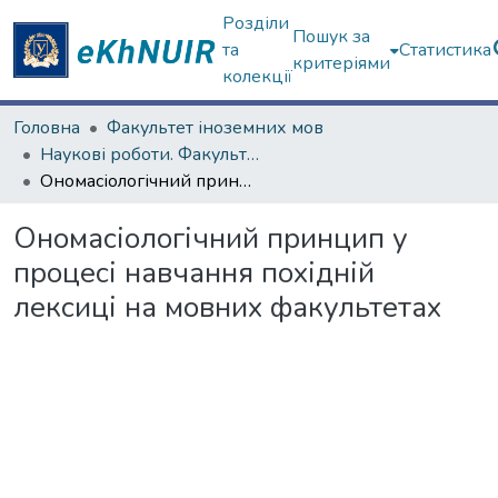
Розділи
Пошук за
та
Статистика
критеріями
колекції
Головна
Факультет іноземних мов
Наукові роботи. Факультет іноземних мов
Ономасіологічний принцип у процесі навчання похідній лексиці на мовних факультетах
Ономасіологічний принцип у
процесі навчання похідній
лексиці на мовних факультетах