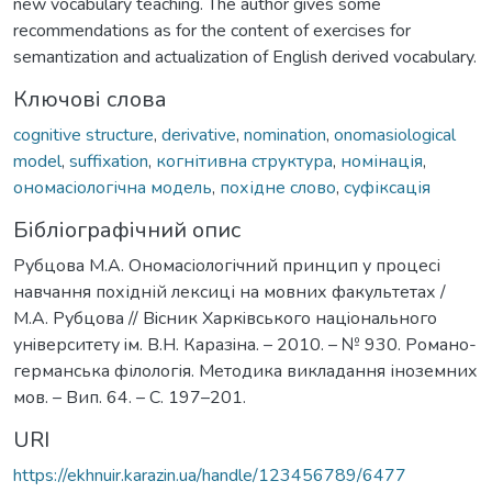
new vocabulary teaching. The author gives some
recommendations as for the content of exercises for
semantization and actualization of English derived vocabulary.
Ключові слова
cognitive structure
,
derivative
,
nomination
,
onomasiological
model
,
suffixation
,
когнітивна структура
,
номінація
,
ономасіологічна модель
,
похідне слово
,
суфіксація
Бібліографічний опис
Рубцова М.А. Ономасіологічний принцип у процесі
навчання похідній лексиці на мовних факультетах /
М.А. Рубцова // Вiсник Харкiвського нацiонального
унiверситету iм. В.Н. Каразiна. – 2010. – № 930. Романо-
германська філологія. Методика викладання іноземних
мов. – Вип. 64. – С. 197–201.
URI
https://ekhnuir.karazin.ua/handle/123456789/6477