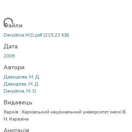
ться...
Файли
Davydova M.D..pdf
(219,22 KB)
Дата
2009
Автори
Давыдова, М. Д.
Давидова, М. Д
Davydova, M. D.
Видавець
Харків : Харкiвський нацiональний унiверситет iмені В.
Н. Каразiна
Анотація