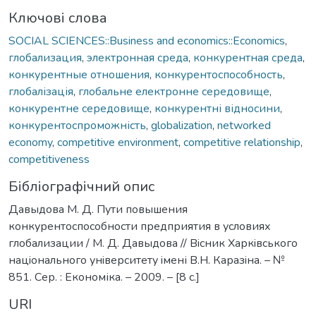
Ключові слова
SOCIAL SCIENCES::Business and economics::Economics
,
глобализация
,
электронная среда
,
конкурентная среда
,
конкурентные отношения
,
конкурентоспособность
,
глобалізація
,
глобальне електронне середовище
,
конкурентне середовище
,
конкурентні відносини
,
конкурентоспроможність
,
globalization
,
networked
economy
,
competitive environment
,
competitive relationship
,
competitiveness
Бібліографічний опис
Давыдова М. Д. Пути повышения
конкурентоспособности предприятия в условиях
глобализации / М. Д. Давыдова // Вiсник Харкiвського
нацiонального унiверситету iмені В.Н. Каразiна. – №
851. Сер. : Економіка. – 2009. – [8 c.]
URI