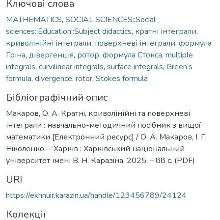
Ключові слова
MATHEMATICS
,
SOCIAL SCIENCES::Social
sciences::Education::Subject didactics
,
кратні інтеграли
,
криволінійні інтеграли
,
поверхневі інтеграли
,
формула
Гріна
,
дівергенція
,
ротор
,
формула Стокса
,
multiple
integrals
,
curvilinear integrals
,
surface integrals
,
Green’s
formula
,
divergence
,
rotor
,
Stokes formula
Бібліографічний опис
Макаров, О. А. Кратнi, криволінійні та поверхневі
інтеграли : навчально-методичний посібник з вищої
математики [Електронний ресурс] / О. А. Макаров, I. Г.
Нiколенко. – Харків : Харківський національний
університет імені В. Н. Каразiна, 2025. – 88 с. (PDF)
URI
https://ekhnuir.karazin.ua/handle/123456789/24124
Колекції