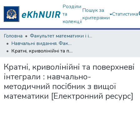
Розділи
Пошук за
та
Статистика
критеріями
колекції
Головна
Факультет математики і інформатики
Навчальні видання. Факультет математики і інформатики
Кратнi, криволінійні та поверхневі інтеграли : навчально-методичний посібник з вищої математики [Електронний ресурс]
Кратнi, криволінійні та поверхневі
інтеграли : навчально-
методичний посібник з вищої
математики [Електронний ресурс]