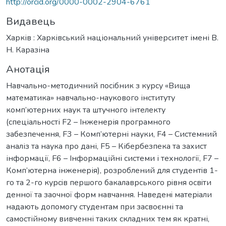
http://orcid.org/0000-0002-2904-6761
Видавець
Харків : Харківський національний університет імені В.
Н. Каразіна
Анотація
Навчально-методичний посібник з курсу «Вища
математика» навчально-наукового інституту
комп’ютерних наук та штучного інтелекту
(спеціальності F2 – Інженерія програмного
забезпечення, F3 – Комп’ютерні науки, F4 – Системний
аналіз та наука про дані, F5 – Кібербезпека та захист
інформації, F6 – Інформаційні системи і технології, F7 –
Комп’ютерна інженерія), розроблений для студентiв 1-
го та 2-го курсiв першого бакалаврського рiвня освiти
денної та заочної форм навчання. Наведенi матерiали
надають допомогу студентам при засвоєнні та
самостійному вивченні таких складних тем як кратні,