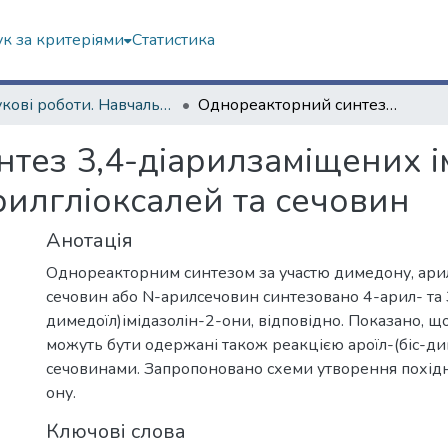
к за критеріями
Статистика
Наукові роботи. Навчально-науковий інститут Хімії
Однореакторний синтез 3,4-діарилзаміщених імідазолін-2-онів за участю димедону, арилгліоксалей та сечовин
ез 3,4-діарилзаміщених ім
рилгліоксалей та сечовин
Анотація
Однореакторним синтезом за участю димедону, арил
сечовин або N-арилсечовин синтезовано 4-арил- та 
димедоїл)імідазолін-2-они, відповідно. Показано, що
можуть бути одержані також реакцією ароїл-(біс-ди
сечовинами. Запропоновано схеми утворення похідн
ону.
Ключові слова