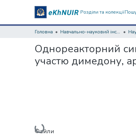
Розділи та колекції
Пошу
Головна
Навчально-науковий інститут Хімії
Однореакторний синт
участю димедону, а
Вантажиться...
Файли