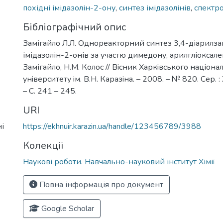
похідні імідазолін-2-ону
,
синтез імідазолінів
,
спектро
Бібліографічний опис
Замігайло Л.Л. Однореакторний синтез 3,4-діарилз
імідазолін-2-онів за участю димедону, арилгліоксалей
Замігайло, Н.М. Колос // Вiсник Харкiвського нацiона
унiверситету iм. В.Н. Каразiна. – 2008. – № 820. Сер. : 
– С. 241 – 245.
URI
і
https://ekhnuir.karazin.ua/handle/123456789/3988
Колекції
Наукові роботи. Навчально-науковий інститут Хімії
Повна інформація про документ
Google Scholar