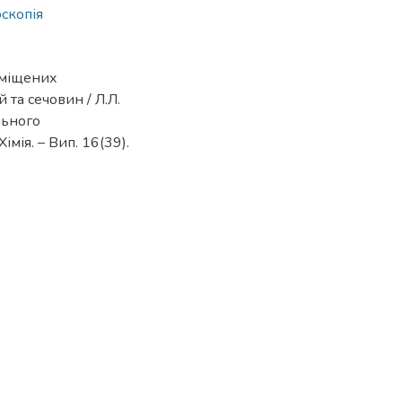
скопія
аміщених
 та сечовин / Л.Л.
льного
Хімія. – Вип. 16(39).