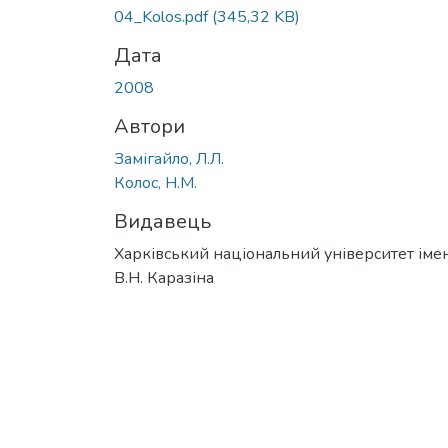
04_Kolos.pdf
(345,32 KB)
Дата
2008
Автори
Замігайло, Л.Л.
Колос, Н.М.
Видавець
Харківський національний університет імен
В.Н. Каразіна