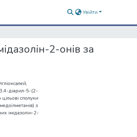
Увійти
ідазолін-2-онів за
гліоксалей,
3,4-діарил-5-(2-
 цільові сполуки
медоїлметанів) з
их імідазолін-2-