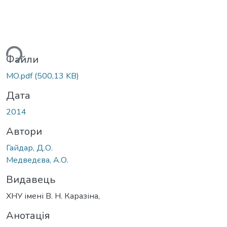
ься...
Файли
МО.pdf
(500,13 KB)
Дата
2014
Автори
Гайдар, Д.О.
Медведєва, А.О.
Видавець
ХНУ імені В. Н. Каразіна,
Анотація