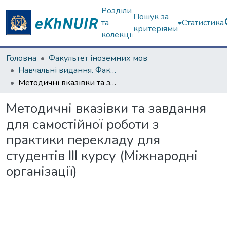
Розділи
Пошук за
та
Статистика
критеріями
колекції
Головна
Факультет іноземних мов
Навчальні видання. Факультет іноземних мов
Методичні вказівки та завдання для самостійної роботи з практики перекладу для студентів III курсу (Міжнародні організації)
Методичні вказівки та завдання
для самостійної роботи з
практики перекладу для
студентів III курсу (Міжнародні
організації)