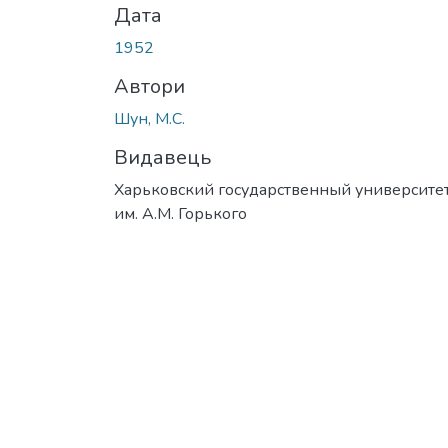
Дата
1952
Автори
Шун, М.С.
Видавець
Харьковский государственный университе
им. А.М. Горького