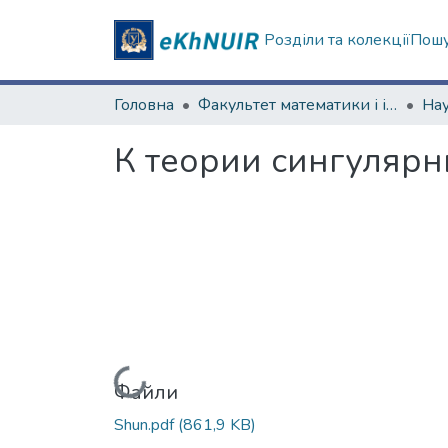
Розділи та колекції
Пошу
Головна
Факультет математики і інформатики
К теории сингулярн
Вантажиться...
Файли
Shun.pdf
(861,9 KB)