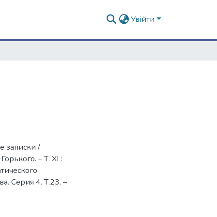
Увійти
е записки /
орького. – Т. ХL:
атического
. Серия 4. Т.23. –