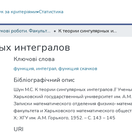
к за критеріями
Статистика
Наукові роботи. Факультет математики і інформатики
К теории сингулярных интегралов
ых интегралов
Ключові слова
функция
,
интеграл
,
функция скачков
Бібліографічний опис
Шун М.С. К теории сингулярных интегралов // Учены
Харьковский государственный университет им. А.М. Г
Записки математического отделения физико-матем
факультета и Харьковского математического общества
Х.: ХГУ им. А.М. Горького, 1952. – С. 143 – 145
URI