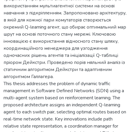
використанням мультиагентної системи на основi
навчання з пiдкрiпленням. Запропоновано архiтектуру,
в якiй для кожної пари комутаторiв створюється
окремий Q-learning агент, що обирає оптимальний мар
шрут на основi поточного стану мережi. Ключовою
iнновацiєю є використання вiдносного стану шляху,
координацiйного менеджера для узгодження
одночасних рiшень агентiв та iнiцiалiзацiї Q-таблицi
прiором Дейкстри. Проведено порiв няльний аналiз iз
статичним алгоритмом Дейкстри та адаптивним
алгоритмом Галлагера.
This thesis addresses the problem of dynamic traffic
management in Software Defined Networks (SDN) using a
multi-agent system based on reinforcement learning. The
proposed architecture assigns an independent Q-learning
agent to each switch pair, selecting optimal routes based on
real-time network state. Key innovations include path
relative state representation, a coordination manager for