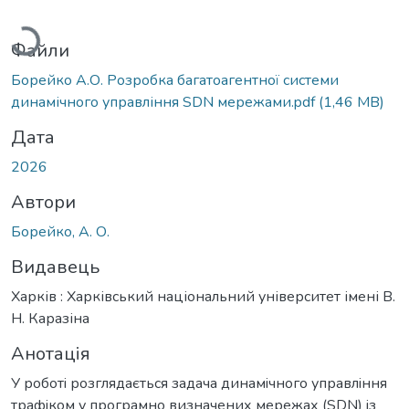
Вантажиться...
Файли
Борейко А.О. Розробка багатоагентної системи
динамічного управління SDN мережами.pdf
(1,46 MB)
Дата
2026
Автори
Борейко, А. О.
Видавець
Харків : Харківський національний університет імені В.
Н. Каразіна
Анотація
У роботi розглядається задача динамiчного управлiння
трафiком у програмно визначених мережах (SDN) iз