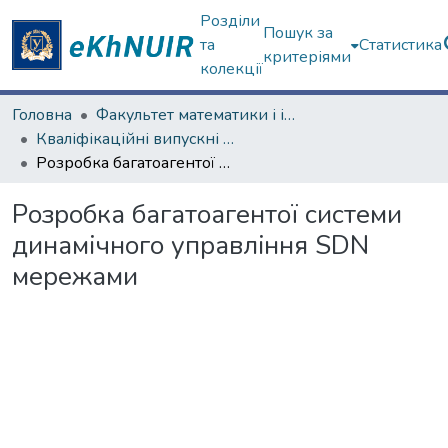
Розділи
Пошук за
та
Статистика
критеріями
колекції
Головна
Факультет математики і інформатики
Кваліфікаційні випускні роботи магістрів. Факультет математики і інформатики
Розробка багатоагентої системи динамiчного управлiння SDN мережами
Розробка багатоагентої системи
динамiчного управлiння SDN
мережами