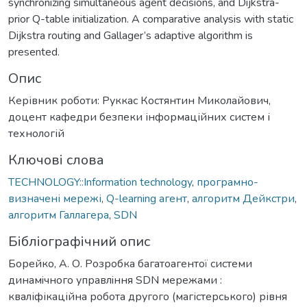
synchronizing simultaneous agent decisions, and Dijkstra-
prior Q-table initialization. A comparative analysis with static
Dijkstra routing and Gallager’s adaptive algorithm is
presented.
Опис
Керівник роботи: Руккас Костянтин Миколайович,
доцент кафедри безпеки інформаційних систем і
технологій
Ключові слова
TECHNOLOGY::Information technology
,
програмно-
визначені мережі
,
Q-learning агент
,
алгоритм Дейкстри
,
алгоритм Галлагера
,
SDN
Бібліографічний опис
Борейко, А. О. Розробка багатоагентої системи
динамiчного управлiння SDN мережами :
кваліфікаційна робота другого (магістерського) рівня