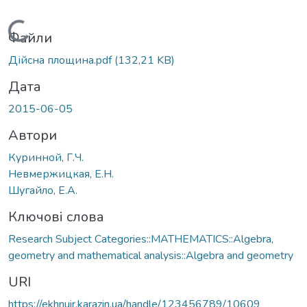
Вантажиться...
Файли
Дійсна площина.pdf
(132,21 KB)
Дата
2015-06-05
Автори
Куринной, Г.Ч.
Невмержицкая, Е.Н.
Шугайло, Е.А.
Ключові слова
Research Subject Categories::MATHEMATICS::Algebra,
geometry and mathematical analysis::Algebra and geometry
URI
https://ekhnuir.karazin.ua/handle/123456789/10609