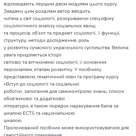
відповідають першим двом модулям цього курсу.
Завдяки цим розділам автор вводить
читача у світ соціології, розкриваючи специфіку
соціологічного аналізу соціальних явищ
та процесів, об’єкт та предмет соціології, її функції,
структуру, методи дослідження, роль
у розвитку сучасного українського суспільства. Велика
увага приділяється історії
світової та вітчизняної соціології, її основним
персоналіям, етапам розвитку. У посібнику
представлено тематичний план та програму курсу
«Вступ до соціології та соціальної
роботи», запитання для самоконтролю знань, список
обов’язкової та додаткової
літератури, а також порядок нарахування балів за
шкалою ECTS та національною
шкалою.
Пропонований посібник може використовуватися для
самостійного опанування