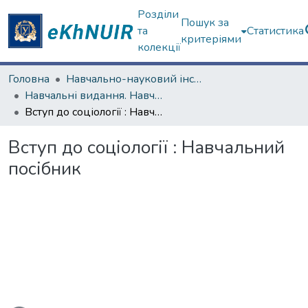
Розділи
Пошук за
та
Статистика
критеріями
колекції
Головна
Навчально-науковий інститут соціології та медіакомунікацій
Навчальні видання. Навчально-науковий інститут соціології та медіакомунікацій
Вступ до соціології : Навчальний посібник
Вступ до соціології : Навчальний
посібник