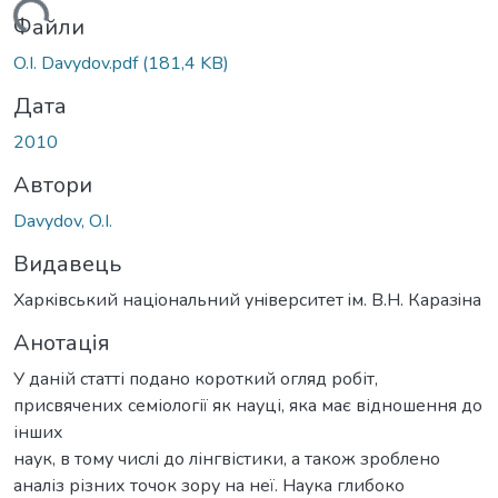
ться...
Файли
O.I. Davydov.pdf
(181,4 KB)
Дата
2010
Автори
Davydov, O.I.
Видавець
Харкiвський нацiональний унiверситет iм. В.Н. Каразiна
Анотація
У даній статті подано короткий огляд робіт,
присвячених семіології як науці, яка має відношення до
інших
наук, в тому числі до лінгвістики, а також зроблено
аналіз різних точок зору на неї. Наука глибоко