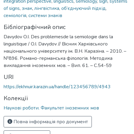
integration perspective
,
linguistics
,
semiology
,
sign
,
systems
of signs
,
знак
,
лінгвістика
,
об’єднуючий підхід
,
семіологія
,
системи знаків
Бібліографічний опис
Davydov O.I. Des problemesde la semiologie dans la
linguistique / O.I. Davydov // Вiсник Харкiвського
нацiонального унiверситету iм. В.Н. Каразiна. – 2010. –
№896. Романо-германська філологія. Методика
викладання іноземних мов. – Вип. 61. – С.54-59
URI
https://ekhnuir.karazin.ua/handle/123456789/4943
Колекції
Наукові роботи. Факультет іноземних мов
Повна інформація про документ