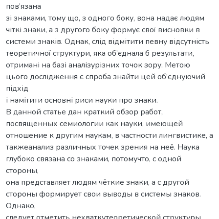
пов’язана
зі знаками, тому що, з одного боку, вона надає людям
чіткі знаки, а з другого боку формує свої висновки в
системи знаків. Однак, слід відмітити певну відсутність
теоретичної структури, яка об’єднала б результати,
отримані на базі аналізурізних точок зору. Метою
цього дослідження є спроба знайти цей об’єднуючий
підхід
і намітити основні риси науки про знаки.
В данной статье дан краткий обзор работ,
посвященных семиологии как науки, имеющей
отношение к другим наукам, в частности лингвистике, а
такжеанализ различных точек зрения на неё. Наука
глубоко связана со знаками, потомучто, с одной
стороны,
она представляет людям чёткие знаки, а с другой
стороны формирует свои выводы в системы знаков.
Однако,
следует отметить нехваткутеоретической структуры,