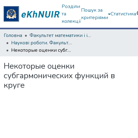
Розділи
Пошук за
та
Статистика
критеріями
колекції
Головна
Факультет математики і інформатики
Наукові роботи. Факультет математики і інформатики
Некоторые оценки субгармонических функций в круге
Некоторые оценки
субгармонических функций в
круге