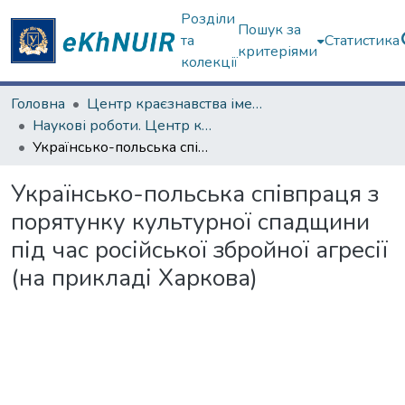
Розділи
Пошук за
та
Статистика
критеріями
колекції
Головна
Центр краєзнавства імені академіка П.Т. Тронька
Наукові роботи. Центр краєзнавства
Українсько-польська співпраця з порятунку культурної спадщини під час російської збройної агресії (на прикладі Харкова)
Українсько-польська співпраця з
порятунку культурної спадщини
під час російської збройної агресії
(на прикладі Харкова)