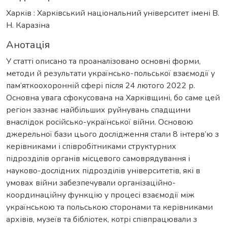
Харків : Харківський національний університет імені В.
Н. Каразіна
Анотація
У статті описано та проаналізовано основні форми,
методи й результати українсько-польської взаємодії у
пам’яткоохоронній сфері після 24 лютого 2022 р.
Основна увага сфокусована на Харківщині, бо саме цей
регіон зазнає найбільших руйнувань спадщини
внаслідок російсько-української війни. Основою
джерельної бази цього дослідження стали 8 інтерв’ю з
керівниками і співробітниками структурних
підрозділів органів місцевого самоврядування і
науково-дослідних підрозділів університетів, які в
умовах війни забезпечували організаційно-
координаційну функцію у процесі взаємодії між
українською та польською сторонами та керівниками
архівів, музеїв та бібліотек, котрі співпрацювали з