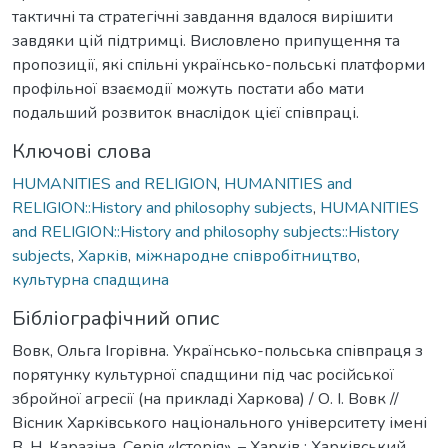
тактичні та стратегічні завдання вдалося вирішити
завдяки цій підтримці. Висловлено припущення та
пропозиції, які спільні українсько-польські платформи
профільної взаємодії можуть постати або мати
подальший розвиток внаслідок цієї співпраці.
Ключові слова
HUMANITIES and RELIGION
,
HUMANITIES and
RELIGION::History and philosophy subjects
,
HUMANITIES
and RELIGION::History and philosophy subjects::History
subjects
,
Харків
,
міжнародне співробітництво
,
культурна спадщина
Бібліографічний опис
Вовк, Ольга Ігорівна. Українсько-польська співпраця з
порятунку культурної спадщини під час російської
збройної агресії (на прикладі Харкова) / О. І. Вовк //
Вісник Харківського національного університету імені
В. Н. Каразіна. Серія «Історія». – Харків : Харківський