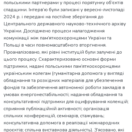
польськими партнерами у процесі порятунку об’єктів
спадщини. Інтерв’ю були записані у вересні-листопаді
2024 р. і передані на постійне зберігання до
Центрального державного науково-технічного архіву
України. Досліджено процеси налагодження
комунікації між пам’яткоохоронцями України та
Польщі в часи повномасштабного вторгнення.
Проаналізовано, які рівні інституцій були залучені до
цього процесу. Схарактеризовано основні форми
підтримки, надані польськими пам’яткоохоронцями
українським колегам (гуманітарна допомога у вигляді
обладнання та розхідних матеріалів для убезпечення
фондів та забезпечення автономної роботи закладів в
умовах енергонестабільності; надання обладнання та
консультативної підтримки для оцифрування колекцій;
сприяння публікаційній активності; організація
спільних конференцій, семінарів, стажувань;
консультативна допомога в реалізації міжнародних
проєктів; спільна виставкова діяльність). З’ясовано, які