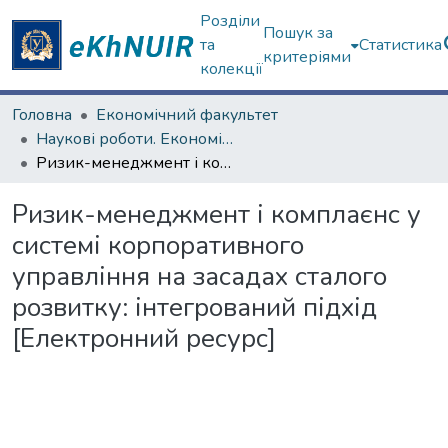
Розділи
Пошук за
та
Статистика
критеріями
колекції
Головна
Економічний факультет
Наукові роботи. Економічний факультет
Ризик-менеджмент і комплаєнс у системі корпоративного управління на засадах сталого розвитку: інтегрований підхід [Електронний ресурс]
Ризик-менеджмент і комплаєнс у
системі корпоративного
управління на засадах сталого
розвитку: інтегрований підхід
[Електронний ресурс]