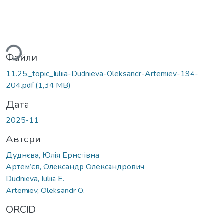
ажиться...
Файли
11.25._topic_Iuliia-Dudnieva-Oleksandr-Artemiev-194-
204.pdf
(1,34 MB)
Дата
2025-11
Автори
Дуднєва, Юлія Ернстівна
Артем’єв, Олександр Олександрович
Dudnieva, Iuliia Е.
Artemiev, Oleksandr О.
ORCID