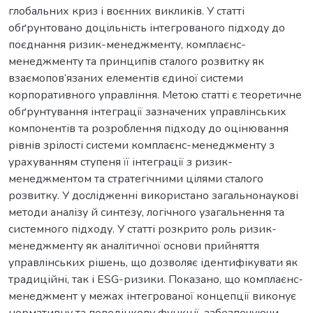
глобальних криз і воєнних викликів. У статті
обґрунтовано доцільність інтегрованого підходу до
поєднання ризик-менеджменту, комплаєнс-
менеджменту та принципів сталого розвитку як
взаємопов’язаних елементів єдиної системи
корпоративного управління. Метою статті є теоретичне
обґрунтування інтеграції зазначених управлінських
компонентів та розроблення підходу до оцінювання
рівнів зрілості системи комплаєнс-менеджменту з
урахуванням ступеня її інтеграції з ризик-
менеджментом та стратегічними цілями сталого
розвитку. У дослідженні використано загальнонаукові
методи аналізу й синтезу, логічного узагальнення та
системного підходу. У статті розкрито роль ризик-
менеджменту як аналітичної основи прийняття
управлінських рішень, що дозволяє ідентифікувати як
традиційні, так і ESG-ризики. Показано, що комплаєнс-
менеджмент у межах інтегрованої концепції виконує
нормативну та поведінкову функції, забезпечуючи