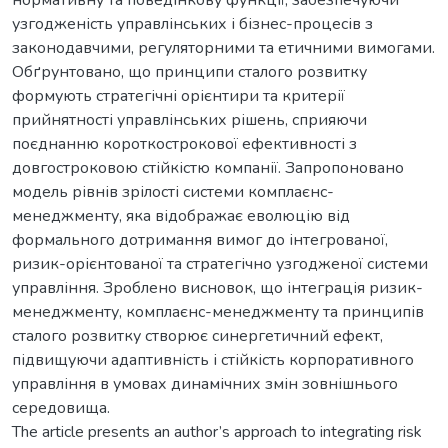
узгодженість управлінських і бізнес-процесів з
законодавчими, регуляторними та етичними вимогами.
Обґрунтовано, що принципи сталого розвитку
формують стратегічні орієнтири та критерії
прийнятності управлінських рішень, сприяючи
поєднанню короткострокової ефективності з
довгостроковою стійкістю компанії. Запропоновано
модель рівнів зрілості системи комплаєнс-
менеджменту, яка відображає еволюцію від
формального дотримання вимог до інтегрованої,
ризик-орієнтованої та стратегічно узгодженої системи
управління. Зроблено висновок, що інтеграція ризик-
менеджменту, комплаєнс-менеджменту та принципів
сталого розвитку створює синергетичний ефект,
підвищуючи адаптивність і стійкість корпоративного
управління в умовах динамічних змін зовнішнього
середовища.
The article presents an author’s approach to integrating risk