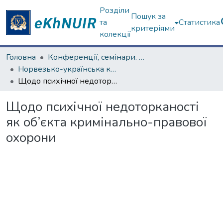
Розділи
Пошук за
та
Статистика
критеріями
колекції
Головна
Конференції, семінари. ХНУ імені В.Н. Каразіна
Норвезько-українська конференція, присвячена діяльності Ф. Нансена в Україні у 1921–1922 роках
Щодо психічної недоторканості як об’єкта кримінально-правової охорони
Щодо психічної недоторканості
як об’єкта кримінально-правової
охорони