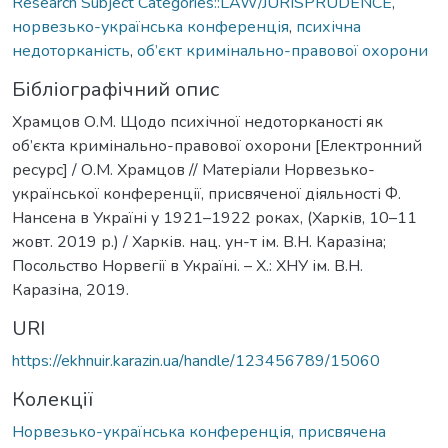
Research Subject Categories::LAW/JURISPRUDENCE
,
норвезько-українська конференція
,
психічна
недоторканість
,
об’єкт кримінально-правової охорони
Бібліографічний опис
Храмцов О.М. Щодо психічної недоторканості як
об’єкта кримінально-правової охорони [Електронний
ресурс] / О.М. Храмцов // Матеріали Норвезько-
української конференції, присвяченої діяльності Ф.
Нансена в Україні у 1921–1922 роках, (Харків, 10–11
жовт. 2019 р.) / Харків. нац. ун-т ім. В.Н. Каразіна;
Посольство Норвегії в Україні. – Х.: ХНУ ім. В.Н.
Каразіна, 2019.
URI
https://ekhnuir.karazin.ua/handle/123456789/15060
Колекції
Норвезько-українська конференція, присвячена