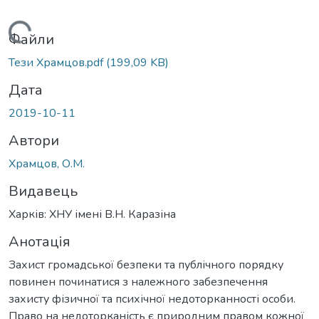
Вантажиться...
Файли
Тези Храмцов.pdf
(199,09 KB)
Дата
2019-10-11
Автори
Храмцов, О.М.
Видавець
Харків: ХНУ імені В.Н. Каразіна
Анотація
Захист громадської безпеки та публічного порядку
повинен починатися з належного забезпечення
захисту фізичної та психічної недоторканності особи.
Право на недоторканість є природним правом кожної