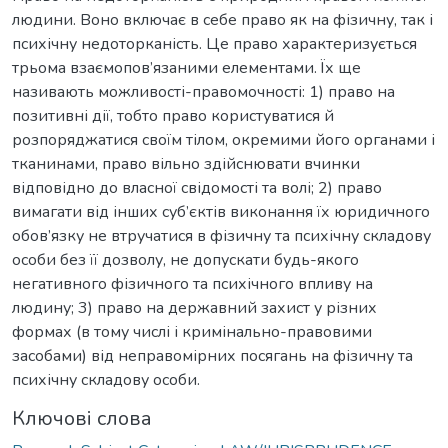
людини. Воно включає в себе право як на фізичну, так і
психічну недоторканість. Це право характеризується
трьома взаємопов’язаними елементами. Їх ще
називають можливості-правомочності: 1) право на
позитивні дії, тобто право користуватися й
розпоряджатися своїм тілом, окремими його органами і
тканинами, право вільно здійснювати вчинки
відповідно до власної свідомості та волі; 2) право
вимагати від інших суб’єктів виконання їх юридичного
обов’язку не втручатися в фізичну та психічну складову
особи без її дозволу, не допускати будь-якого
негативного фізичного та психічного впливу на
людину; 3) право на державний захист у різних
формах (в тому числі і кримінально-правовими
засобами) від неправомірних посягань на фізичну та
психічну складову особи.
Ключові слова