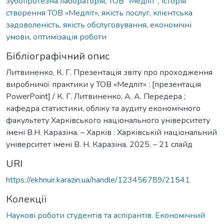
зубопротезна лабораторія
,
ТОВ "Медліт"
,
історія
створення ТОВ «Медліт»
,
якість послуг
,
клієнтська
задоволеність
,
якість обслуговування
,
економічні
умови
,
оптимізація роботи
Бібліографічний опис
Литвиненко, К. Г. Презентація звіту про проходження
виробничої практики у ТОВ «Медліт» : [презентація
PowerPoint] / К. Г. Литвиненко, А. А. Передера ;
кафедра статистики, обліку та аудиту економічного
факультету Харківського національного університету
імені В.Н. Каразіна. – Харків : Харківській національний
університет імені В. Н. Каразіна, 2025. – 21 слайд
URI
https://ekhnuir.karazin.ua/handle/123456789/21541
Колекції
Наукові роботи студентів та аспірантів. Економічний