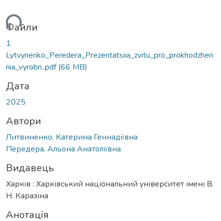
иться...
Файли
1
Lytvynenko_Peredera_Prezentatsiia_zvitu_pro_prokhodzhen
nia_vyrobn..pdf
(66 MB)
Дата
2025
Автори
Литвиненко, Катерина Геннадіївна
Передера, Альона Анатоліївна
Видавець
Харків : Харківський національний університет імені В.
Н. Каразіна
Анотація