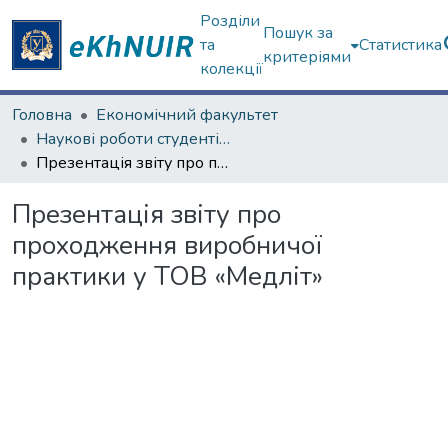
Розділи
Пошук за
та
Статистика
критеріями
колекції
Головна
Економічний факультет
Наукові роботи студентів та аспірантів. Економічний факультет
Презентація звіту про проходження виробничої практики у ТОВ «Медліт»
Презентація звіту про
проходження виробничої
практики у ТОВ «Медліт»