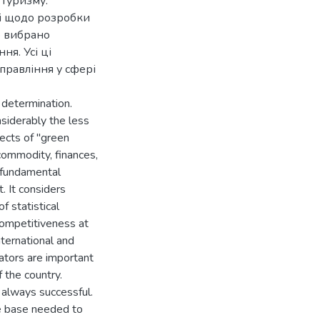
 туризму.
і щодо розробки
о вибрано
ня. Усі ці
правління у сфері
determination.
nsiderably the less
ects of "green
 commodity, finances,
e fundamental
. It considers
f statistical
 competitiveness at
international and
ators are important
 the country.
e always successful.
ge base needed to