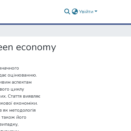
Увійти
reen economy
значного
адає оцінюванню.
ивим аспектам
євого циклу
них. Стаття виявляє
кової економіки.
в як методологія
 а також його
випадку,