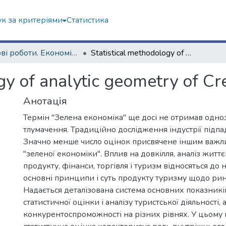
к за критеріями
Статистика
Наукові роботи. Економічний факультет
Statistical methodology of analytic geometry of Creen economy
ogy of analytic geometry of C
Анотація
Термін "Зелена економіка" ще досі не отримав одно
тлумачення. Традиційно дослідження індустрії підп
Значно менше число оцінок присвячене іншим важл
"зеленої економіки". Вплив на довкілля, аналіз житт
продукту, фінанси, торгівля і туризм відносяться до 
основні принципи і суть продукту туризму щодо рин
Надається деталізована система основних показникі
статистичної оцінки і аналізу туристської діяльності,
конкурентоспроможності на різних рівнях. У цьому 