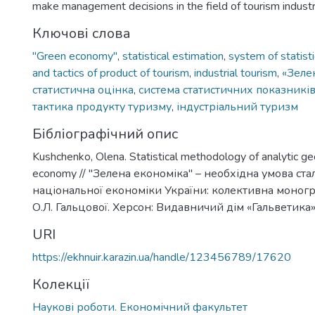
make management decisions in the field of tourism industr
Ключові слова
"Green economy"
,
statistical estimation
,
system of statist
and tactics of product of tourism
,
industrial tourism
,
«Зеле
статистична оцінка
,
система статистичних показникі
тактика продукту туризму
,
індустріальний туризм
Бібліографічний опис
Kushchenko, Оlena. Statistical methodology of analytic g
economy // "Зелена економіка" – необхідна умова ста
національної економіки України: колективна монограф
О.Л. Гальцової. Херсон: Видавничий дім «Гальветика»,
URI
https://ekhnuir.karazin.ua/handle/123456789/17620
Колекції
Наукові роботи. Економічний факультет