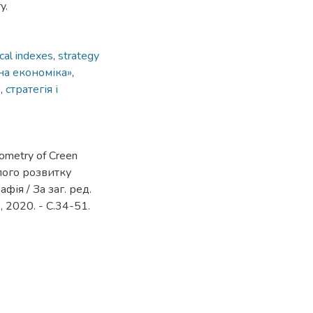
y.
ical indexes
,
strategy
на економіка»
,
в
,
стратегія і
eometry of Creen
лого розвитку
ія / За заг. ред.
 2020. - С.34-51.