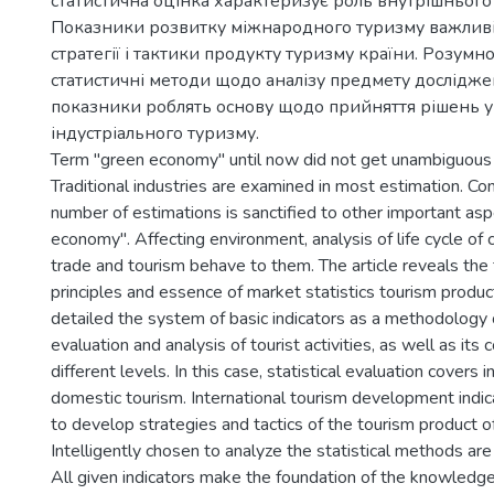
статистична оцінка характеризує роль внутрішнього
Показники розвитку міжнародного туризму важлив
стратегії і тактики продукту туризму країни. Розумн
статистичні методи щодо аналізу предмету досліджен
показники роблять основу щодо прийняття рішень у
індустріального туризму.
Term "green economy" until now did not get unambiguous 
Traditional industries are examined in most estimation. Co
number of estimations is sanctified to other important asp
economy". Affecting environment, analysis of life cycle of
trade and tourism behave to them. The article reveals th
principles and essence of market statistics tourism product
detailed the system of basic indicators as a methodology o
evaluation and analysis of tourist activities, as well as its
different levels. In this case, statistical evaluation covers 
domestic tourism. International tourism development indic
to develop strategies and tactics of the tourism product of
Intelligently chosen to analyze the statistical methods ar
All given indicators make the foundation of the knowled