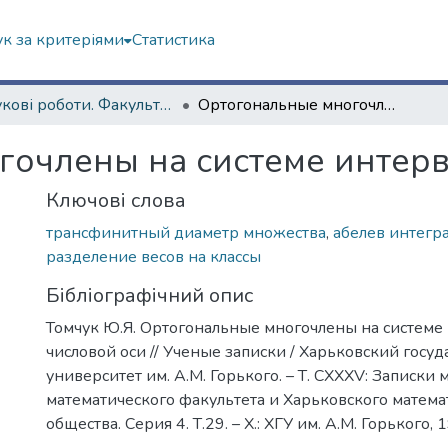
к за критеріями
Статистика
Наукові роботи. Факультет математики і інформатики
Ортогональные многочлены на системе интервалов числовой оси
очлены на системе интерв
Ключові слова
трансфинитный диаметр множества
,
абелев интегр
разделение весов на классы
Бібліографічний опис
Томчук Ю.Я. Ортогональные многочлены на системе
числовой оси // Ученые записки / Харьковский госу
университет им. А.М. Горького. – Т. СХХХV: Записки
математического факультета и Харьковского матема
общества. Серия 4. Т.29. – Х.: ХГУ им. А.М. Горького, 1