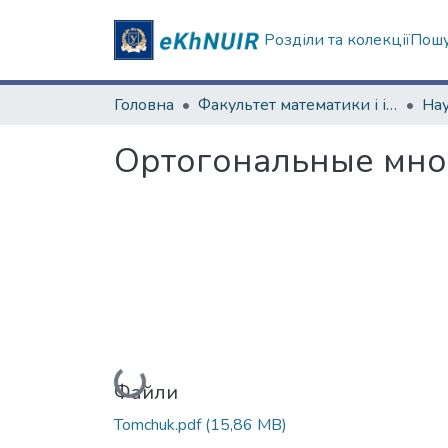
Розділи та колекції
Пошу
Головна
Факультет математики і інформатики
Ортогональные мног
Вантажиться...
Файли
Tomchuk.pdf
(15,86 MB)