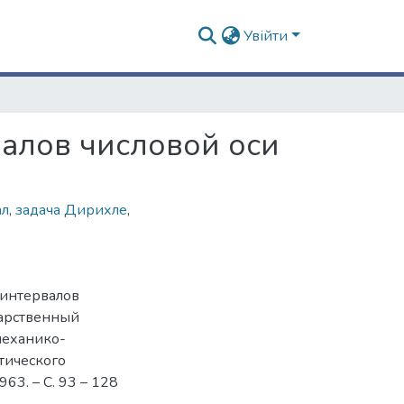
Увійти
алов числовой оси
ал
,
задача Дирихле
,
 интервалов
дарственный
 механико-
тического
963. – С. 93 – 128