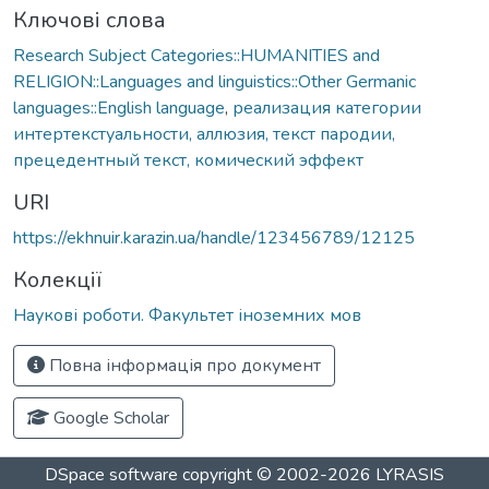
Ключові слова
Research Subject Categories::HUMANITIES and
RELIGION::Languages and linguistics::Other Germanic
languages::English language
,
реализация категории
интертекстуальности, аллюзия, текст пародии,
прецедентный текст, комический эффект
URI
https://ekhnuir.karazin.ua/handle/123456789/12125
Колекції
Наукові роботи. Факультет іноземних мов
Повна інформація про документ
Google Scholar
DSpace software
copyright © 2002-2026
LYRASIS