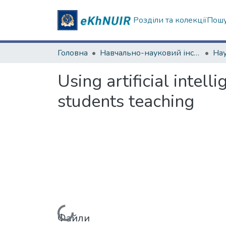
Розділи та колекції
Пошу
Головна
Навчально-науковий інститут міжнародної освіти
Using artificial intell
students teaching
Файли