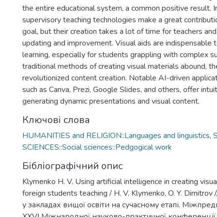
the entire educational system, a common positive result. 
supervisory teaching technologies make a great contributio
goal, but their creation takes a lot of time for teachers an
updating and improvement. Visual aids are indispensable too
learning, especially for students grappling with complex s
traditional methods of creating visual materials abound, t
revolutionized content creation. Notable AI-driven applic
such as Canva, Prezi, Google Slides, and others, offer intui
generating dynamic presentations and visual content.
Ключові слова
HUMANITIES and RELIGION::Languages and linguistics
,
SCIENCES::Social sciences::Pedgogical work
Бібліографічний опис
Klymenko H. V. Using artificial intelligence in creating visua
foreign students teaching / H. V. Klymenko, O. Y. Dimitro
у закладах вищої освіти на сучасному етапі. Міжпредм
XXVI Міжнародної науково-практичної конференції