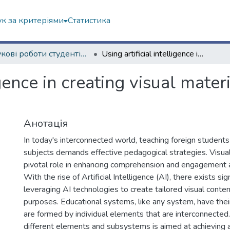
к за критеріями
Статистика
Наукові роботи студентів та аспірантів. Навчально-науковий інститут міжнародної освіти
Using artificial intelligence in creating visual materials for foreign students teaching
igence in creating visual mater
Анотація
In today's interconnected world, teaching foreign students
subjects demands effective pedagogical strategies. Visual
pivotal role in enhancing comprehension and engagement
With the rise of Artificial Intelligence (AI), there exists sig
leveraging AI technologies to create tailored visual conten
purposes. Educational systems, like any system, have thei
are formed by individual elements that are interconnected.
different elements and subsystems is aimed at achieving