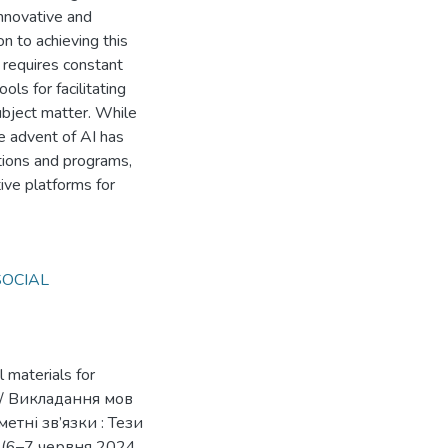
Innovative and
n to achieving this
d requires constant
ls for facilitating
ubject matter. While
he advent of AI has
ations and programs,
tive platforms for
SOCIAL
l materials for
v // Викладання мов
етні зв’язки : Тези
 (6–7 червня 2024