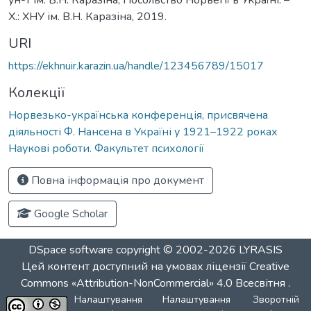
Х.: ХНУ ім. В.Н. Каразіна, 2019.
URI
https://ekhnuir.karazin.ua/handle/123456789/15017
Колекції
Норвезько-українська конференція, присвячена
діяльності Ф. Нансена в Україні у 1921–1922 роках
Наукові роботи. Факультет психології
Повна інформація про документ
Google Scholar
DSpace software
copyright © 2002-2026
LYRASIS
Цей контент доступний на умовах ліцензії
Creative
Commons «Attribution-NonCommercial» 4.0 Всесвітня
.
Налаштування
Налаштування
Зворотній