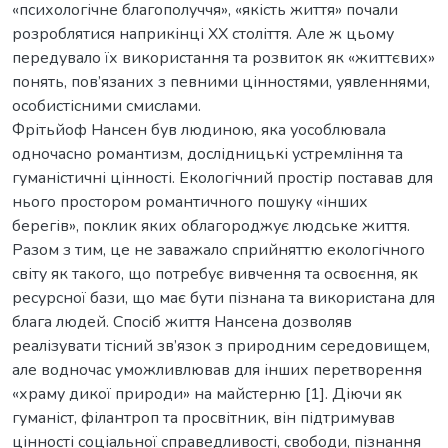
«психологічне благополуччя», «якість життя» почали
розроблятися наприкінці ХХ століття. Але ж цьому
передувало їх використання та розвиток як «життєвих»
понять, пов’язаних з певними цінностями, уявленнями,
особистісними смислами.
Фрітьйоф Нансен був людиною, яка уособлювала
одночасно романтизм, дослідницькі устремління та
гуманістичні цінності. Екологічний простір поставав для
нього простором романтичного пошуку «інших
берегів», поклик яких облагороджує людське життя.
Разом з тим, це не заважало сприйняттю екологічного
світу як такого, що потребує вивчення та освоєння, як
ресурсної бази, що має бути пізнана та використана для
блага людей. Спосіб життя Нансена дозволяв
реалізувати тісний зв’язок з природним середовищем,
але водночас уможливлював для інших перетворення
«храму дикої природи» на майстерню [1]. Діючи як
гуманіст, філантроп та просвітник, він підтримував
цінності соціальної справедливості, свободи, пізнання