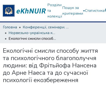
Розділи
Пошук за
та
Статистика
критеріями
колекції
Головна
Конференції, семінари. ХНУ імені В.Н. Каразіна
Норвезько-українська конференція, присвячена діяльності Ф. Нансена в Україні у 1921–1922 роках
Екологічні смисли способу життя та психологічного благополуччя людини: від Фрітьйофа Нансена до Арне Наеса та до сучасної психології екозбереження
Екологічні смисли способу життя
та психологічного благополуччя
людини: від Фрітьйофа Нансена
до Арне Наеса та до сучасної
психології екозбереження