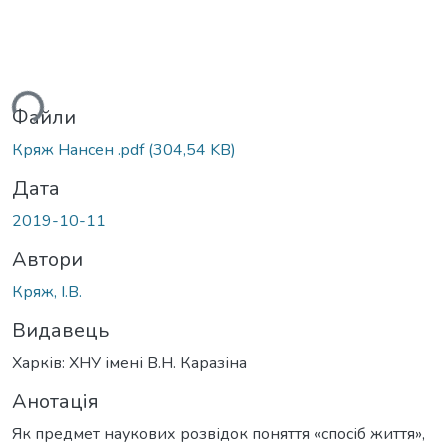
ься...
Файли
Кряж Нансен .pdf
(304,54 KB)
Дата
2019-10-11
Автори
Кряж, І.В.
Видавець
Харків: ХНУ імені В.Н. Каразіна
Анотація
Як предмет наукових розвідок поняття «спосіб життя»,