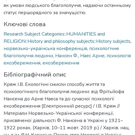
як умови людського благополуччя, надаючи останньому
статус першорядного за значущістю.
Ключові слова
Research Subject Categories::HUMANITIES and
RELIGION::History and philosophy subjects::History subjects
,
норвезько-українська конференція
,
психологічне
благополуччя людини
,
Нансен Ф.
,
Наес Арне
,
психологія
екозбереження
,
екозбереження
Бібліографічний опис
Кряж І.В. Екологічні смисли способу життя та
психологічного благополуччя людини: від Фрітьйофа
Нансена до Арне Наеса та до сучасної психології
екозбереження [Електронний ресурс] / І.В. Кряж //
Матеріали Норвезько-Української конференції,
присвяченої діяльності Ф. Нансена в Україні у 1921–
1922 роках, (Харків, 10–11 жовт. 2019 р.) / Харків. нац.
ун-т ім. В.Н. Каразіна; Посольство Норвегії в Україні. –