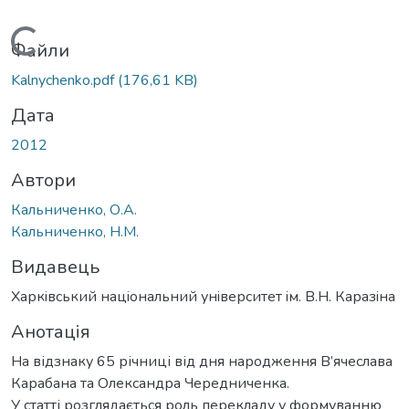
Вантажиться...
Файли
Kalnychenko.pdf
(176,61 KB)
Дата
2012
Автори
Кальниченко, О.А.
Кальниченко, Н.М.
Видавець
Харкiвський нацiональний унiверситет iм. В.Н. Каразiна
Анотація
На відзнаку 65 річниці від дня народження В’ячеслава
Карабана та Олександра Чередниченка.
У статті розглядається роль перекладу у формуванню