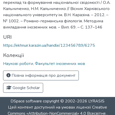
переклад та формування національної свідомості / О.А.
Кальниченко, Н.М. Кальниченко // Вiсник Харкiвського
нацiонального унiверситету iм. В.Н. Каразiна. – 2012. –
№ 1002. – Романо-германська філологія. Методика
викладання іноземних мов. – Вип. 69. – С. 137–146
URI
https://ekhnuir.karazin.ua/handle/123456789/6275
Колекції
Наукові роботи. Факультет іноземних мов
Повна інформація про документ
Google Scholar
DSpace software
copyright © 2002-2026
LYRASIS
Цей контент доступний на умовах ліцензії
Creative
Commons «Attribution-NonCommercial» 4.0 Всесвітня
.