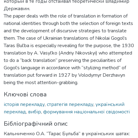
который в те годы отстаивал теоретически Владимир
Державин.
The paper deals with the role of translation in formation of
national identities through both the selection of foreign texts
and the development of discursive strategies to translate
them. The case of Ukrainian translations of Nikolai Gogol’s
Taras Bul’ba is especially revealing for the purpose, the 1930
translation by A. Vasyl’ko (Andriy Nikovskyi) who attempted
to do a “back translation” preserving the peculiarities of
Gogol’s language in accordance with “stylizing method” of
translation put forward in 1927 by Volodymyr Derzhavyn
being the most attention-grabbing.
Ключові слова
історія перекладу
,
стратегія перекладу
,
український
переклад
,
вибір
,
формування національної свідомості
Бібліографічний опис
Кальниченко О.А. “Тарас Бульба” в українських шатах: