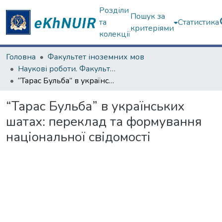
Розділи
Пошук за
та
Статистика
критеріями
колекції
Головна
Факультет іноземних мов
Наукові роботи. Факультет іноземних мов
“Тарас Бульба” в українських шатах: переклад та формування національної свідомості
“Тарас Бульба” в українських
шатах: переклад та формування
національної свідомості